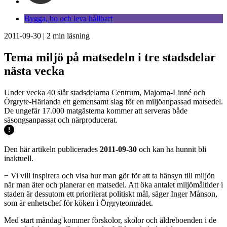
Bygga, bo och leva hållbart
2011-09-30
|
2
min läsning
Tema miljö på matsedeln i tre stadsdelar
nästa vecka
Under vecka 40 slår stadsdelarna Centrum, Majorna-Linné och
Örgryte-Härlanda ett gemensamt slag för en miljöanpassad matsedel.
De ungefär 17.000 matgästerna kommer att serveras både
säsongsanpassat och närproducerat.
Den här artikeln publicerades
2011-09-30
och kan ha hunnit bli
inaktuell.
− Vi vill inspirera och visa hur man gör för att ta hänsyn till miljön
när man äter och planerar en matsedel. Att öka antalet miljömåltider i
staden är dessutom ett prioriterat politiskt mål, säger Inger Månson,
som är enhetschef för köken i Örgryteområdet.
Med start måndag kommer förskolor, skolor och äldreboenden i de