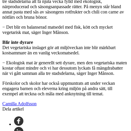
tre stadsdelarna att få njuta vecka fylld med ekologisk,
närproducerad och säsongsanpassade rätter. På menyn står bland
annat pasta med sås av säsongens rotfrukter och chili con carne av
nötfärs och bruna bönor.
− Det blir en balanserad matsedel med fisk, kött och mycket
vegetarisk mat, säger Inger Månson.
Blir inte dyrare
Det vegetariska inslaget gör att miljöveckan inte blir märkbart
kostsammare än en vanlig veckomatsedel.
− Ekologisk mat är generellt sett dyrare, men den vegetariska maten
kostar oftast mindre och vi har dessutom lyckats få mängdrabatter
när vi gått samman alla tre stadsdelarna, säger Inger Månson.
Förskolor och skolor har också uppmuntrats att under veckan
engagera barnen och eleverna kring miljön på andra sätt, till
exempel att teckna och måla med anknytning till temat.
Camilla Adolfsson
Dela artikel