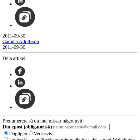
2011-09-30
Camilla Adolfsson
2011-09-30
Dela artikel
Prenumerera så du inte missar något nytt!
Din epost (obligatorisk)
Dagligen
Veckovis
Jag har läst och förstått att min mejladress delas med Mailchimp