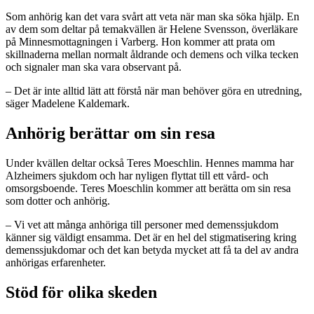
Som anhörig kan det vara svårt att veta när man ska söka hjälp. En
av dem som deltar på temakvällen är Helene Svensson, överläkare
på Minnesmottagningen i Varberg. Hon kommer att prata om
skillnaderna mellan normalt åldrande och demens och vilka tecken
och signaler man ska vara observant på.
– Det är inte alltid lätt att förstå när man behöver göra en utredning,
säger Madelene Kaldemark.
Anhörig berättar om sin resa
Under kvällen deltar också Teres Moeschlin. Hennes mamma har
Alzheimers sjukdom och har nyligen flyttat till ett vård- och
omsorgsboende. Teres Moeschlin kommer att berätta om sin resa
som dotter och anhörig.
– Vi vet att många anhöriga till personer med demenssjukdom
känner sig väldigt ensamma. Det är en hel del stigmatisering kring
demenssjukdomar och det kan betyda mycket att få ta del av andra
anhörigas erfarenheter.
Stöd för olika skeden