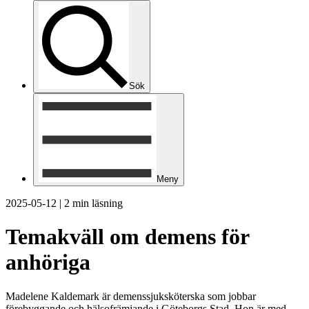
Sök
Meny
2025-05-12
|
2 min läsning
Temakväll om demens för
anhöriga
Madelene Kaldemark är demenssjuksköterska som jobbar
förebyggande och hälsofrämjande i Göteborgs Stad. Hon är med