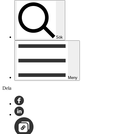
Sök
Meny
Dela