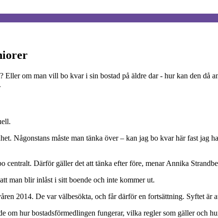
niorer
Eller om man vill bo kvar i sin bostad på äldre dar - hur kan den då an
.
ell.
nhet. Någonstans måste man tänka över – kan jag bo kvar här fast jag h
 bo centralt. Därför gäller det att tänka efter före, menar Annika Strandb
att man blir inlåst i sitt boende och inte kommer ut.
n 2014. De var välbesökta, och får därför en fortsättning. Syftet är att
e om hur bostadsförmedlingen fungerar, vilka regler som gäller och hu