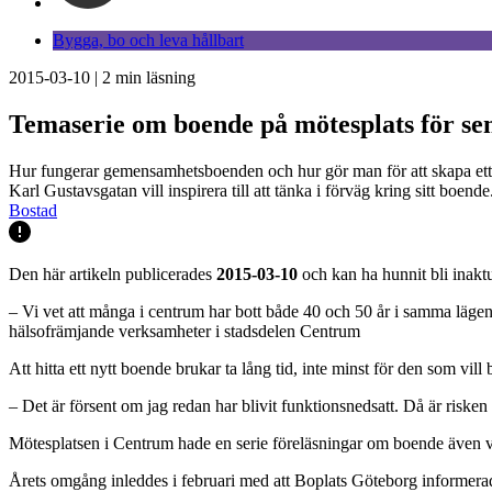
Bygga, bo och leva hållbart
2015-03-10
|
2
min läsning
Temaserie om boende på mötesplats för se
Hur fungerar gemensamhetsboenden och hur gör man för att skapa ett? 
Karl Gustavsgatan vill inspirera till att tänka i förväg kring sitt boende
Bostad
Den här artikeln publicerades
2015-03-10
och kan ha hunnit bli inaktu
– Vi vet att många i centrum har bott både 40 och 50 år i samma läge
hälsofrämjande verksamheter i stadsdelen Centrum
Att hitta ett nytt boende brukar ta lång tid, inte minst för den som vill
– Det är försent om jag redan har blivit funktionsnedsatt. Då är risken 
Mötesplatsen i Centrum hade en serie föreläsningar om boende även våre
Årets omgång inleddes i februari med att Boplats Göteborg informerad