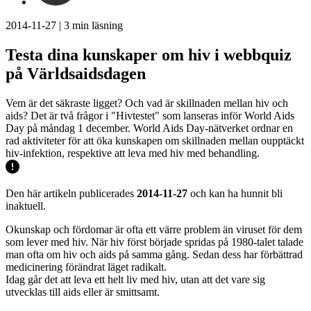
2014-11-27
|
3
min läsning
Testa dina kunskaper om hiv i webbquiz
på Världsaidsdagen
Vem är det säkraste ligget? Och vad är skillnaden mellan hiv och
aids? Det är två frågor i "Hivtestet" som lanseras inför World Aids
Day på måndag 1 december. World Aids Day-nätverket ordnar en
rad aktiviteter för att öka kunskapen om skillnaden mellan oupptäckt
hiv-infektion, respektive att leva med hiv med behandling.
Den här artikeln publicerades
2014-11-27
och kan ha hunnit bli
inaktuell.
Okunskap och fördomar är ofta ett värre problem än viruset för dem
som lever med hiv. När hiv först började spridas på 1980-talet talade
man ofta om hiv och aids på samma gång. Sedan dess har förbättrad
medicinering förändrat läget radikalt.
Idag går det att leva ett helt liv med hiv, utan att det vare sig
utvecklas till aids eller är smittsamt.