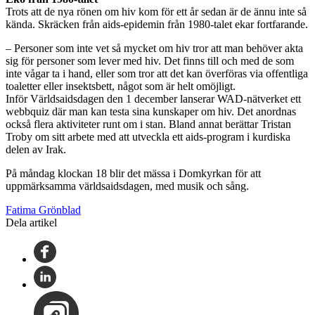
Trots att de nya rönen om hiv kom för ett år sedan är de ännu inte så
kända. Skräcken från aids-epidemin från 1980-talet ekar fortfarande.
– Personer som inte vet så mycket om hiv tror att man behöver akta
sig för personer som lever med hiv. Det finns till och med de som
inte vågar ta i hand, eller som tror att det kan överföras via offentliga
toaletter eller insektsbett, något som är helt omöjligt.
Inför Världsaidsdagen den 1 december lanserar WAD-nätverket ett
webbquiz där man kan testa sina kunskaper om hiv. Det anordnas
också flera aktiviteter runt om i stan. Bland annat berättar Tristan
Troby om sitt arbete med att utveckla ett aids-program i kurdiska
delen av Irak.
På måndag klockan 18 blir det mässa i Domkyrkan för att
uppmärksamma världsaidsdagen, med musik och sång.
Fatima Grönblad
Dela artikel