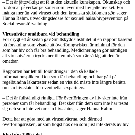
– Det är jätteviktigt att få ut den aktuella kunskapen. Okunskap och
fördomar påverkar personer som lever med hiv jättemycket. För
många mer än vad viruset och den kroniska sjukdomen gör, säger
Hanna Rahm, utvecklingsledare för sexuell hälsa/hivprevention på
Social resursförvaltning.
Virusnivåer omätbara vid behandling
För drygt ett år sedan gav Smittskyddsinstitutet ut en rapport baserad
på forskning som visade att överföringsrisken är minimal för den
som har hiv och får bra behandling. Medicineringen gör nämligen
att virusnivåerna trycks ner till en nivå som är så låg att den är
omätbar.
Rapporten har lett till förändringar i den så kallade
informationsplikten. Den som får behandling och har gått på
regelbundna läkartester sedan en viss tid måste inte längre berätta
om sin hiv-status för eventuella sexpartners.
– Det är fullständigt rimligt. För överföringen av hiv sker inte från
personer som får behandling. Det sker från dem som inte har testat
sig och som inte vet om sin hiv-status, säger Hanna Rahm.
Detta har att göra med att virusnivåerna, och därmed
överföringsrisken, är som högst hos den som just infekterats av hiv.
Eko från 1980-talet