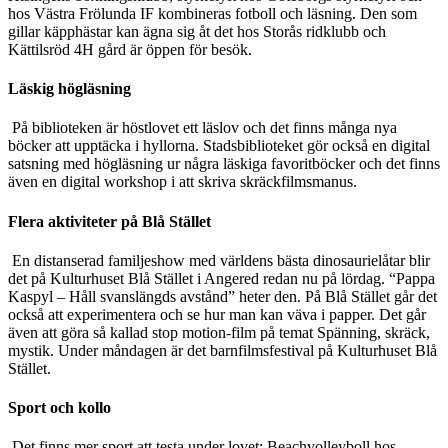
hos Västra Frölunda IF kombineras fotboll och läsning. Den som
gillar käpphästar kan ägna sig åt det hos Storås ridklubb och
Kättilsröd 4H gård är öppen för besök.
Läskig högläsning
På biblioteken är höstlovet ett läslov och det finns många nya
böcker att upptäcka i hyllorna. Stadsbiblioteket gör också en digital
satsning med högläsning ur några läskiga favoritböcker och det finns
även en digital workshop i att skriva skräckfilmsmanus.
Flera aktiviteter på Blå Stället
En distanserad familjeshow med världens bästa dinosaurielåtar blir
det på Kulturhuset Blå Stället i Angered redan nu på lördag. “Pappa
Kaspyl – Håll svanslängds avstånd” heter den. På Blå Stället går det
också att experimentera och se hur man kan väva i papper. Det går
även att göra så kallad stop motion-film på temat Spänning, skräck,
mystik. Under måndagen är det barnfilmsfestival på Kulturhuset Blå
Stället.
Sport och kollo
Det finns mer sport att testa under lovet: Beachvolleyboll hos