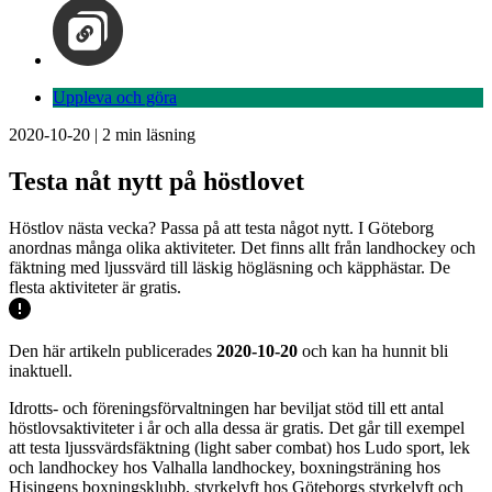
Uppleva och göra
2020-10-20
|
2
min läsning
Testa nåt nytt på höstlovet
Höstlov nästa vecka? Passa på att testa något nytt. I Göteborg
anordnas många olika aktiviteter. Det finns allt från landhockey och
fäktning med ljussvärd till läskig högläsning och käpphästar. De
flesta aktiviteter är gratis.
Den här artikeln publicerades
2020-10-20
och kan ha hunnit bli
inaktuell.
Idrotts- och föreningsförvaltningen har beviljat stöd till ett antal
höstlovsaktiviteter i år och alla dessa är gratis. Det går till exempel
att testa ljussvärdsfäktning (light saber combat) hos Ludo sport, lek
och landhockey hos Valhalla landhockey, boxningsträning hos
Hisingens boxningsklubb, styrkelyft hos Göteborgs styrkelyft och