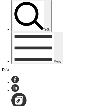
Sök
Meny
Dela