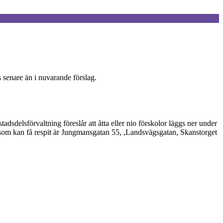
s senare än i nuvarande förslag.
sdelsförvaltning föreslår att åtta eller nio förskolor läggs ner under
or som kan få respit är Jungmansgatan 55, ,Landsvägsgatan, Skanstorget