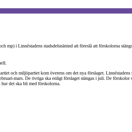
och mp) i Linnéstadens stadsdelsnämnd att föreslå att förskolorna stäng
ell.
iet och miljöpartiet kom överens om det nya förslaget. Linnéstadens stad
februari-mars. De övriga ska enligt förslaget stängas i juli. De förskol
hur det ska bli med förskolorna.