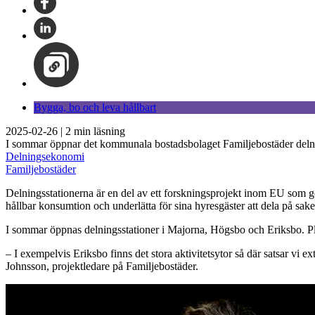
Bygga, bo och leva hållbart
2025-02-26
|
2
min läsning
I sommar öppnar det kommunala bostadsbolaget Familjebostäder delnings
Delningsekonomi
Familjebostäder
Delningsstationerna är en del av ett forskningsprojekt inom EU som gör
hållbar konsumtion och underlätta för sina hyresgäster att dela på saker 
I sommar öppnas delningsstationer i Majorna, Högsbo och Eriksbo. Plat
– I exempelvis Eriksbo finns det stora aktivitetsytor så där satsar vi 
Johnsson, projektledare på Familjebostäder.