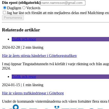
Din epost (obligatorisk)
Dagligen
Veckovis
Jag har läst och förstått att min mejladress delas med Mailchimp en
Relaterade artiklar
Trafik och resor
2024-02-28
|
2 min läsning
Här är årets största händelser i Göteborgstrafiken
I maj öppnar Tingstadstunneln två körfält i varje riktning och från au
2024.
Trafik och resor
2024-01-15
|
1 min läsning
Här är vårens trafikändringar i Göteborg
Under de kommande vintermånaderna och våren fortsätter flera stora 