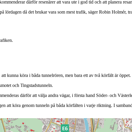
ommenderar därför resenärer att vara ute i god tid och att planera resan
 på lördagen då det brukar vara som mest trafik, säger Robin Holmér, tr
rafiken.
t kunna köra i båda tunnelrören, men bara ett av två körfält är öppet.
smotet och Tingstadstunneln.
menderas därför att välja andra vägar, i första hand Söder- och Väster
en att köra genom tunneln på båda körfälten i varje riktning. I samban