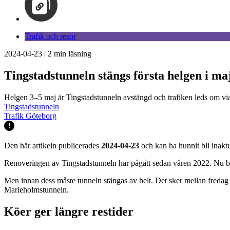
Trafik och resor
2024-04-23
|
2
min läsning
Tingstadstunneln stängs första helgen i ma
Helgen 3–5 maj är Tingstadstunneln avstängd och trafiken leds om via
Tingstadstunneln
Trafik Göteborg
Den här artikeln publicerades
2024-04-23
och kan ha hunnit bli inaktu
Renoveringen av Tingstadstunneln har pågått sedan våren 2022. Nu bör
Men innan dess måste tunneln stängas av helt. Det sker mellan fredag 
Marieholmstunneln.
Köer ger längre restider