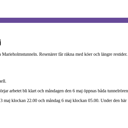
j
 Marieholmstunneln. Resenärer får räkna med köer och längre restider.
ell.
jar arbetet bli klart och måndagen den 6 maj öppnas båda tunnelrören f
3 maj klockan 22.00 och måndag 6 maj klockan 05.00. Under den här tiden