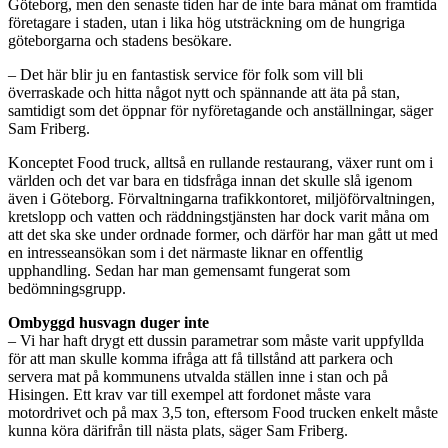
Göteborg, men den senaste tiden har de inte bara månat om framtida
företagare i staden, utan i lika hög utsträckning om de hungriga
göteborgarna och stadens besökare.
– Det här blir ju en fantastisk service för folk som vill bli
överraskade och hitta något nytt och spännande att äta på stan,
samtidigt som det öppnar för nyföretagande och anställningar, säger
Sam Friberg.
Konceptet Food truck, alltså en rullande restaurang, växer runt om i
världen och det var bara en tidsfråga innan det skulle slå igenom
även i Göteborg. Förvaltningarna trafikkontoret, miljöförvaltningen,
kretslopp och vatten och räddningstjänsten har dock varit måna om
att det ska ske under ordnade former, och därför har man gått ut med
en intresseansökan som i det närmaste liknar en offentlig
upphandling. Sedan har man gemensamt fungerat som
bedömningsgrupp.
Ombyggd husvagn duger inte
– Vi har haft drygt ett dussin parametrar som måste varit uppfyllda
för att man skulle komma ifråga att få tillstånd att parkera och
servera mat på kommunens utvalda ställen inne i stan och på
Hisingen. Ett krav var till exempel att fordonet måste vara
motordrivet och på max 3,5 ton, eftersom Food trucken enkelt måste
kunna köra därifrån till nästa plats, säger Sam Friberg.