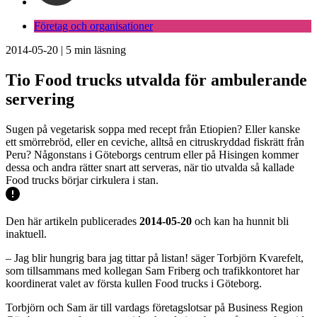
Företag och organisationer
2014-05-20
|
5
min läsning
Tio Food trucks utvalda för ambulerande
servering
Sugen på vegetarisk soppa med recept från Etiopien? Eller kanske
ett smörrebröd, eller en ceviche, alltså en citruskryddad fiskrätt från
Peru? Någonstans i Göteborgs centrum eller på Hisingen kommer
dessa och andra rätter snart att serveras, när tio utvalda så kallade
Food trucks börjar cirkulera i stan.
Den här artikeln publicerades
2014-05-20
och kan ha hunnit bli
inaktuell.
– Jag blir hungrig bara jag tittar på listan! säger Torbjörn Kvarefelt,
som tillsammans med kollegan Sam Friberg och trafikkontoret har
koordinerat valet av första kullen Food trucks i Göteborg.
Torbjörn och Sam är till vardags företagslotsar på Business Region