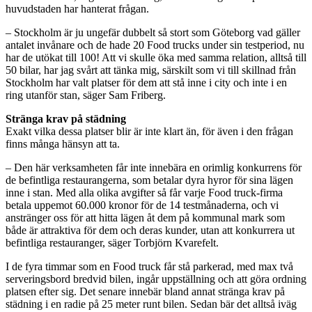
huvudstaden har hanterat frågan.
– Stockholm är ju ungefär dubbelt så stort som Göteborg vad gäller
antalet invånare och de hade 20 Food trucks under sin testperiod, nu
har de utökat till 100! Att vi skulle öka med samma relation, alltså till
50 bilar, har jag svårt att tänka mig, särskilt som vi till skillnad från
Stockholm har valt platser för dem att stå inne i city och inte i en
ring utanför stan, säger Sam Friberg.
Stränga krav på städning
Exakt vilka dessa platser blir är inte klart än, för även i den frågan
finns många hänsyn att ta.
– Den här verksamheten får inte innebära en orimlig konkurrens för
de befintliga restaurangerna, som betalar dyra hyror för sina lägen
inne i stan. Med alla olika avgifter så får varje Food truck-firma
betala uppemot 60.000 kronor för de 14 testmånaderna, och vi
anstränger oss för att hitta lägen åt dem på kommunal mark som
både är attraktiva för dem och deras kunder, utan att konkurrera ut
befintliga restauranger, säger Torbjörn Kvarefelt.
I de fyra timmar som en Food truck får stå parkerad, med max två
serveringsbord bredvid bilen, ingår uppställning och att göra ordning
platsen efter sig. Det senare innebär bland annat stränga krav på
städning i en radie på 25 meter runt bilen. Sedan bär det alltså iväg