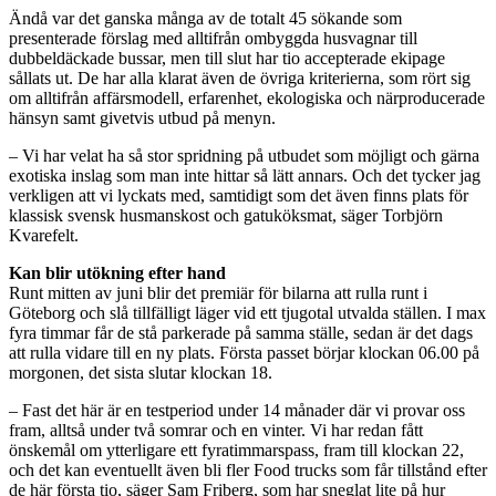
Ändå var det ganska många av de totalt 45 sökande som
presenterade förslag med alltifrån ombyggda husvagnar till
dubbeldäckade bussar, men till slut har tio accepterade ekipage
sållats ut. De har alla klarat även de övriga kriterierna, som rört sig
om alltifrån affärsmodell, erfarenhet, ekologiska och närproducerade
hänsyn samt givetvis utbud på menyn.
– Vi har velat ha så stor spridning på utbudet som möjligt och gärna
exotiska inslag som man inte hittar så lätt annars. Och det tycker jag
verkligen att vi lyckats med, samtidigt som det även finns plats för
klassisk svensk husmanskost och gatuköksmat, säger Torbjörn
Kvarefelt.
Kan blir utökning efter hand
Runt mitten av juni blir det premiär för bilarna att rulla runt i
Göteborg och slå tillfälligt läger vid ett tjugotal utvalda ställen. I max
fyra timmar får de stå parkerade på samma ställe, sedan är det dags
att rulla vidare till en ny plats. Första passet börjar klockan 06.00 på
morgonen, det sista slutar klockan 18.
– Fast det här är en testperiod under 14 månader där vi provar oss
fram, alltså under två somrar och en vinter. Vi har redan fått
önskemål om ytterligare ett fyratimmarspass, fram till klockan 22,
och det kan eventuellt även bli fler Food trucks som får tillstånd efter
de här första tio, säger Sam Friberg, som har sneglat lite på hur