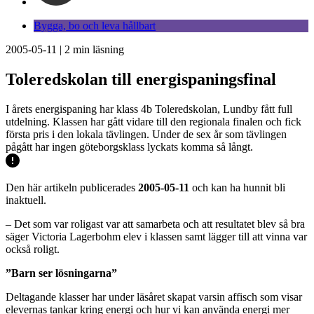
Bygga, bo och leva hållbart
2005-05-11
|
2
min läsning
Toleredskolan till energispaningsfinal
I årets energispaning har klass 4b Toleredskolan, Lundby fått full
utdelning. Klassen har gått vidare till den regionala finalen och fick
första pris i den lokala tävlingen. Under de sex år som tävlingen
pågått har ingen göteborgsklass lyckats komma så långt.
Den här artikeln publicerades
2005-05-11
och kan ha hunnit bli
inaktuell.
– Det som var roligast var att samarbeta och att resultatet blev så bra
säger Victoria Lagerbohm elev i klassen samt lägger till att vinna var
också roligt.
”Barn ser lösningarna”
Deltagande klasser har under läsåret skapat varsin affisch som visar
elevernas tankar kring energi och hur vi kan använda energi mer