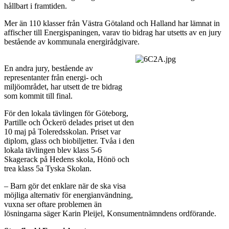
hållbart i framtiden.
Mer än 110 klasser från Västra Götaland och Halland har lämnat in
affischer till Energispaningen, varav tio bidrag har utsetts av en jury
bestående av kommunala energirådgivare.
En andra jury, bestående av
representanter från energi- och
miljöområdet, har utsett de tre bidrag
som kommit till final.
För den lokala tävlingen för Göteborg,
Partille och Öckerö delades priset ut den
10 maj på Toleredsskolan. Priset var
diplom, glass och biobiljetter. Tvåa i den
lokala tävlingen blev klass 5-6
Skagerack på Hedens skola, Hönö och
trea klass 5a Tyska Skolan.
– Barn gör det enklare när de ska visa
möjliga alternativ för energianvändning,
vuxna ser oftare problemen än
lösningarna säger Karin Pleijel, Konsumentnämndens ordförande.