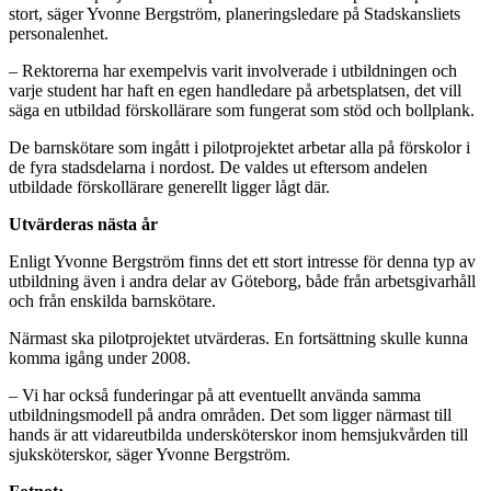
stort, säger Yvonne Bergström, planeringsledare på Stadskansliets
personalenhet.
– Rektorerna har exempelvis varit involverade i utbildningen och
varje student har haft en egen handledare på arbetsplatsen, det vill
säga en utbildad förskollärare som fungerat som stöd och bollplank.
De barnskötare som ingått i pilotprojektet arbetar alla på förskolor i
de fyra stadsdelarna i nordost. De valdes ut eftersom andelen
utbildade förskollärare generellt ligger lågt där.
Utvärderas nästa år
Enligt Yvonne Bergström finns det ett stort intresse för denna typ av
utbildning även i andra delar av Göteborg, både från arbetsgivarhåll
och från enskilda barnskötare.
Närmast ska pilotprojektet utvärderas. En fortsättning skulle kunna
komma igång under 2008.
– Vi har också funderingar på att eventuellt använda samma
utbildningsmodell på andra områden. Det som ligger närmast till
hands är att vidareutbilda undersköterskor inom hemsjukvården till
sjuksköterskor, säger Yvonne Bergström.