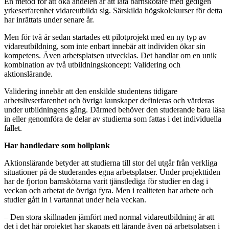
En metod för att öka andelen är att låta barnskötare med gedigen
yrkeserfarenhet vidareutbilda sig. Särskilda högskolekurser för detta
har inrättats under senare år.
Men för två år sedan startades ett pilotprojekt med en ny typ av
vidareutbildning, som inte enbart innebär att individen ökar sin
kompetens. Även arbetsplatsen utvecklas. Det handlar om en unik
kombination av två utbildningskoncept: Validering och
aktionslärande.
Validering innebär att den enskilde studentens tidigare
arbetslivserfarenhet och övriga kunskaper definieras och värderas
under utbildningens gång. Därmed behöver den studerande bara läsa
in eller genomföra de delar av studierna som fattas i det individuella
fallet.
Har handledare som bollplank
Aktionslärande betyder att studierna till stor del utgår från verkliga
situationer på de studerandes egna arbetsplatser. Under projekttiden
har de fjorton barnskötarna varit tjänstlediga för studier en dag i
veckan och arbetat de övriga fyra. Men i realiteten har arbete och
studier gått in i vartannat under hela veckan.
– Den stora skillnaden jämfört med normal vidareutbildning är att
det i det här projektet har skapats ett lärande även på arbetsplatsen i