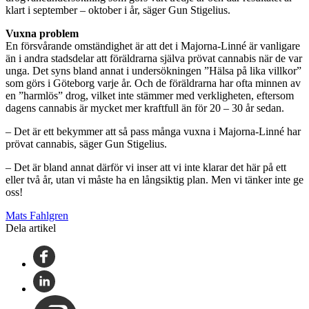
klart i september – oktober i år, säger Gun Stigelius.
Vuxna problem
En försvårande omständighet är att det i Majorna-Linné är vanligare
än i andra stadsdelar att föräldrarna själva prövat cannabis när de var
unga. Det syns bland annat i undersökningen ”Hälsa på lika villkor”
som görs i Göteborg varje år. Och de föräldrarna har ofta minnen av
en ”harmlös” drog, vilket inte stämmer med verkligheten, eftersom
dagens cannabis är mycket mer kraftfull än för 20 – 30 år sedan.
– Det är ett bekymmer att så pass många vuxna i Majorna-Linné har
prövat cannabis, säger Gun Stigelius.
– Det är bland annat därför vi inser att vi inte klarar det här på ett
eller två år, utan vi måste ha en långsiktig plan. Men vi tänker inte ge
oss!
Mats Fahlgren
Dela artikel