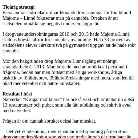
Tioårig strategi
Flera andra stadsdelar ordnar liknande föreläsningar för föräldrar. I
Majorna – Linné fokuserar man på cannabis. Orsaken är att
stadsdelen utmärkt sig negativt under en längre tid.
I drogvaneundersökningarna 2010 och 2013 hade Majorna-Linné
stadens högsta siffror för cannabisanvändning. Hela 33 procent av
stadsdelens elever i årskurs två på gymnasiet uppgav att de hade rökt
cannabis.
Mot den bakgrunden drog Majorna-Linné igång ett tioårigt
strategiarbete år 2013. Man började med att utbilda all personal i
frågorna. Sedan har man fortsatt med årliga workshops, årliga
utskick av föräldrabrev, föräldraföreläsningar med mera, som lett till
ökad medvetenhet och bättre kunskaper.
Resultat i höst
Nätverket ”Krogar mot knark” har också växt och omfattar nu alltså
13 restauranger och pubar, som alla fått utbildning och skrivit avtal
med nätverket.
Frågan är om cannabisbruket också har minskat.
– Det vet vi inte ännu,, men vi väntar med spänning på den stora
drogvaneundersökning som görs vart tredje år och där resultatet är