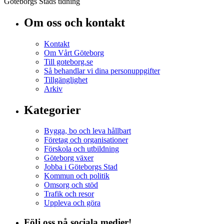
Göteborgs Stads tidning
Om oss och kontakt
Kontakt
Om Vårt Göteborg
Till goteborg.se
Så behandlar vi dina personuppgifter
Tillgänglighet
Arkiv
Kategorier
Bygga, bo och leva hållbart
Företag och organisationer
Förskola och utbildning
Göteborg växer
Jobba i Göteborgs Stad
Kommun och politik
Omsorg och stöd
Trafik och resor
Uppleva och göra
Följ oss på sociala medier!