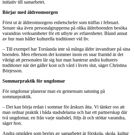
initiativ till samarbetet.
Börjar med äldreomsorgen
Först ut är äldreomsorgens enhetschefer som träffas i februari.
Senare ska även personalgrupperna på olika äldreboenden besöka
varandras verksamheter för ett utbyte av erfarenheter. Bland annat
av hur man håller kulturella traditioner vid liv.
– Till exempel har Torslanda inte så många äldre invandrare på sina
boenden. Men eftersom det kommer inom en snar framtid är det
viktigt att personalen lär sig hur man hanterar andra kulturers
traditioner när det gäller kost och vård i livets slut, säger Christina
Börjesson.
Sommarpraktik för ungdomar
För ungdomar planerar man en gemensam satsning på
sommarpraktik.
– Det kan börja redan i sommar för årskurs åtta. Vi tänker oss att
man ordnar praktik i båda stadsdelarna och har ett partnerskap där
två ungdomar, en från varje stadsdel, följs åt och stöttar varandra,
säger hon.
Andra områden som berörs av samarbetet är förskola, skola, kultur