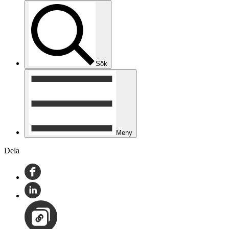
Sök
Meny
Dela