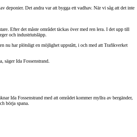
av deponier. Det andra var att bygga ett vadhav. När vi såg att det inte
stare. Efter det måste området täckas över med ren lera. I det upp till
ger och industriutsläpp.
 nu har plötsligt en möjlighet uppstått, i och med att Trafikverket
ra, säger Ida Fossenstrand.
8 räknar Ida Fossenstrand med att området kommer myllra av bergänder,
och börja spana.