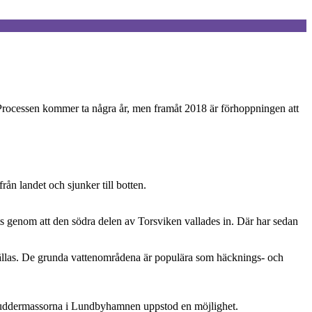
r. Processen kommer ta några år, men framåt 2018 är förhoppningen att
ån landet och sjunker till botten.
s genom att den södra delen av Torsviken vallades in. Där har sedan
ställas. De grunda vattenområdena är populära som häcknings- och
 muddermassorna i Lundbyhamnen uppstod en möjlighet.