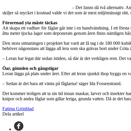
– Det fanns då två alternativ. A
skiljer så mycket i kostnad valde vi det som är mest miljömässigt rät
Förorenad yta måste täckas
Att skapa ett vadhav för fåglar går inte i en handvändning. I ett första
åtta meter tjocka lager som deponerats genom åren finns nämligen både
Den stora utmaningen i projektet har varit att få tag i de 180 000 kub
behöver någonstans att lägga all lera som ska grävas bort under Göta
– Leran har legat där sedan istiden, så där är det verkligen rent. Det 
Öar, gömslen och gångstigar
Leran läggs på plats under året. Efter att leran sjunkit ihop byggs en
– Sedan är det bara att vänta på fåglarna! säger Ida Fossenstrand.
Det kommer troligen att ta sin tid innan maskar, larver och insekter 
knipor och andra fåglar som gillar leriga, grunda vatten. Då är det b
Fatima Grönblad
Dela artikel