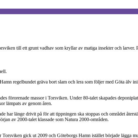
Torsviken till ett grunt vadhav som kryllar av matiga insekter och larve
ell.
Hamn regelbundet gräva bort slam och lera som följer med Göta älv inifr
ades förorenade massor i Torsviken. Under 80-talet skapades deponiplat
sor lämpats av genom åren.
ade har länge drivit på för att tippningen ska stoppas och området åter
i början av 2000-talet klassade som Natura 2000-områden.
för Torsviken gick ut 2009 och Göteborgs Hamn istället började lägga