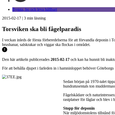
Bygga, bo och leva hållbart
2015-02-17
|
3
min läsning
Torsviken ska bli fågelparadis
I veckan inleds de första förberedelserna för att förvandla deponin i 
brushanar, salskrakar och viggar ska flockas i området.
Den här artikeln publicerades
2015-02-17
och kan ha hunnit bli inaktu
För att behålla djupet i farleden in i hamninloppet behöver Göteborgs 
Sedan början på 1970-talet tipp
hundratusentals ton muddermas
Fågelskådare och naturintresser
rastplatser för fåglar och blev 
Stopp för deponin
När miljödomstolens tillstånd 