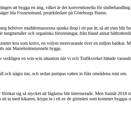
ntingen att bygga en äng, vilket är det konventionella för slutbehandling 
t, säger Ida Fossenstrand, projektledare på Göteborgs Hamn.
 steg behöver muddermassorna sjunka ihop i ett par år, så att ytan blir fa
 tungmetaller och organiska föroreningar, från bland annat båtbottenfär
ikmeter lera som krävs, en volym motsvarande över en miljon badkar. Men
 älv när Marieholmstunneln byggs.
var verkligen en win-win situation när vi och Trafikverket hittade varand
 vall och några öar, och sedan pumpas vatten in från områdena runt om.
har förökat sig så mycket att fåglarna blir intresserade. Men framåt 201
ara att ta med kikaren, krypa in i ett av de gömslen som kommer byggas 