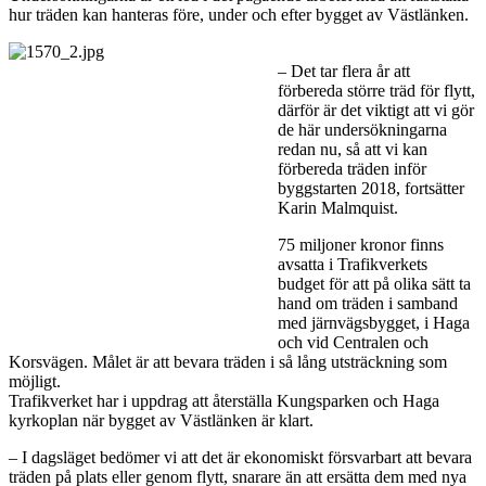
hur träden kan hanteras före, under och efter bygget av Västlänken.
– Det tar flera år att
förbereda större träd för flytt,
därför är det viktigt att vi gör
de här undersökningarna
redan nu, så att vi kan
förbereda träden inför
byggstarten 2018, fortsätter
Karin Malmquist.
75 miljoner kronor finns
avsatta i Trafikverkets
budget för att på olika sätt ta
hand om träden i samband
med järnvägsbygget, i Haga
och vid Centralen och
Korsvägen. Målet är att bevara träden i så lång utsträckning som
möjligt.
Trafikverket har i uppdrag att återställa Kungsparken och Haga
kyrkoplan när bygget av Västlänken är klart.
– I dagsläget bedömer vi att det är ekonomiskt försvarbart att bevara
träden på plats eller genom flytt, snarare än att ersätta dem med nya