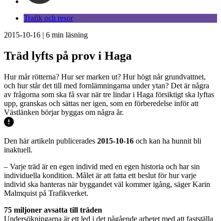
Trafik och resor
2015-10-16
|
6
min läsning
Träd lyfts på prov i Haga
Hur mår rötterna? Hur ser marken ut? Hur högt når grundvattnet,
och hur står det till med fornlämningarna under ytan? Det är några
av frågorna som ska få svar när tre lindar i Haga försiktigt ska lyftas
upp, granskas och sättas ner igen, som en förberedelse inför att
Västlänken börjar byggas om några år.
Den här artikeln publicerades
2015-10-16
och kan ha hunnit bli
inaktuell.
– Varje träd är en egen individ med en egen historia och har sin
individuella kondition. Målet är att fatta ett beslut för hur varje
individ ska hanteras när byggandet väl kommer igång, säger Karin
Malmquist på Trafikverket.
75 miljoner avsatta till träden
Undersökningarna är ett led i det pågående arbetet med att fastställa