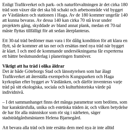
Enligt Trafikverket och park- och naturförvaltningen är det cirka 180
träd som växer där det ska bli schakt och arbetsområde vid bygget
av Västlänken och stationen i Haga. Av de 180 kommer ungefär 140
att kunna bevaras. Av dessa 140 kan cirka 70 stå kvar under
projektets gång, skyddade av bland annat plank, medan ett 70-tal
måste flyttas tillfälligt för att sedan återplanteras.
Ett 30-tal träd bedömer man vara i för dålig kondition för att klara en
flytt, så de kommer att tas ner och ersättas med nya träd när bygget
är klart. I och med de kommande undersökningarna får experterna
ett bättre beslutsunderlag i planeringen framöver.
Viktigt att ha träd i olika åldrar
Det är både Göteborgs Stad och länsstyrelsen som har ålagt
Trafikverket att återställa exempelvis Kungsparken och Haga
kyrkoplan efter bygget av Västlänken, och därför inventeras varje
träd på sitt ekologiska, sociala och kulturhistoriska värde på
individnivå.
– I det sammanhanget finns det många parametrar som bedöms, som
hur karaktärsfulla, unika och estetiska träden är, och vilken betydelse
de har för alla människor som rör sig i närheten, säger
stadsträdgårdsmästaren Helena Bjarnegård.
Att bevara alla träd och inte ersätta dem med nya är inte alltid