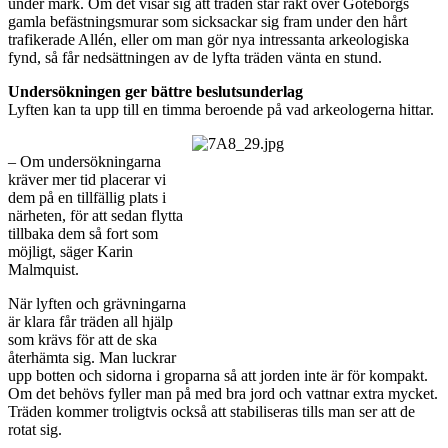
under mark. Om det visar sig att träden står rakt över Göteborgs
gamla befästningsmurar som sicksackar sig fram under den hårt
trafikerade Allén, eller om man gör nya intressanta arkeologiska
fynd, så får nedsättningen av de lyfta träden vänta en stund.
Undersökningen ger bättre beslutsunderlag
Lyften kan ta upp till en timma beroende på vad arkeologerna hittar.
– Om undersökningarna
kräver mer tid placerar vi
dem på en tillfällig plats i
närheten, för att sedan flytta
tillbaka dem så fort som
möjligt, säger Karin
Malmquist.
När lyften och grävningarna
är klara får träden all hjälp
som krävs för att de ska
återhämta sig. Man luckrar
upp botten och sidorna i groparna så att jorden inte är för kompakt.
Om det behövs fyller man på med bra jord och vattnar extra mycket.
Träden kommer troligtvis också att stabiliseras tills man ser att de
rotat sig.