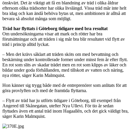
önskvärt. Det är viktigt att få en blandning av träd i olika åldrar
eftersom olika trädsorter har olika livslängd. Vissa träd mår inte helt
bra idag och kan ändå behöva bytas ut, men ambitionen är alltså att
bevara så absolut många som möjligt.
Träd har flyttats i Göteborg tidigare med bra resultat
Om undersökningarna visar att mark och rötter har bra
förutsättningar och att träden i sig mår bra blir resultatet vid flytt av
träd i princip alltid lyckat.
– Men det krävs såklart att träden sköts om med bevattning och
beskärning under kontrollerade former under minst fem år efter flytt.
En rot som slits av skadar trädet men en rot som klipps av läker och
bildar under goda förhållanden, med tillskott av vatten och näring,
nya rötter, säger Karin Malmquist.
Hon känner sig trygg både med de entreprenörer som anlitats för att
göra provlyften och med de framtida flyttarna.
– Flytt av träd har ju utförts tidigare i Göteborg, till exempel från
Angered till Skånegatan, utefter Nya Ullevi. För tio år sedan
flyttades även ett antal träd inom Hagaallén, och det gick väldigt bra,
säger Karin Malmquist.