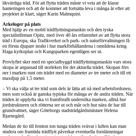
likvärdiga träd. För att flytta träden måste vi veta att de klarar
hanteringen och att de kommer att fortsätta leva i många år efter att
projektet är klart, säger Karin Malmquist.
Arkeloger på plats
Med hjälp av en mobil trädflyttningsmaskin och den tyska
specialistfirman Opitz, med över 40 års erfarenhet av att flytta stora
träd i Europa, ska Trafikverket och park- och naturförvaltningen få
en första djupare insikt i hur markförhållandena i områdena kring
Haga kyrkoplan och Kungsparken egentligen ser ut.
Provlyftet sker med en specialbyggd trädflyttningsmaskin vars stora
skopa är anpassad till storleken för det aktuella trädet. Skopan förs
ner i marken runt om trädet med en diameter av tre meter och till ett
maxdjup på 1,5 meter.
– Vi ska välja ut tre träd som dels är lätta att nå med arbetsfordonen,
men som också är ganska typiska för många av de andra träden. När
träden är upplyfta ska vi framförallt undersöka marken, alltså hur
jordstrukturen och rötterna ser ut och mår och hur nära de har till
grundvattnet, säger Göteborgs stadsträdgårdsmästare Helena
Bjarnegård.
Medan de tio till femton ton tunga träden svävar i luften kan man
studera om framtida trädflytt påverkar eventuella fornlämningar