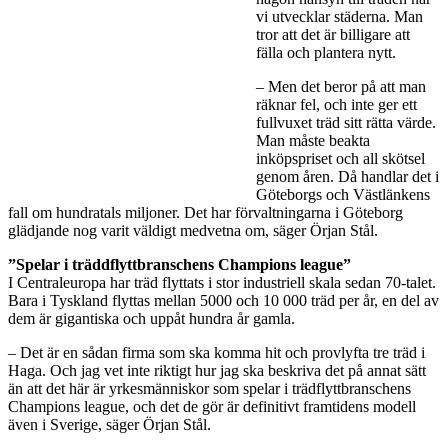
vi utvecklar städerna. Man
tror att det är billigare att
fälla och plantera nytt.
– Men det beror på att man
räknar fel, och inte ger ett
fullvuxet träd sitt rätta värde.
Man måste beakta
inköpspriset och all skötsel
genom åren. Då handlar det i
Göteborgs och Västlänkens
fall om hundratals miljoner. Det har förvaltningarna i Göteborg
glädjande nog varit väldigt medvetna om, säger Örjan Stål.
”Spelar i träddflyttbranschens Champions league”
I Centraleuropa har träd flyttats i stor industriell skala sedan 70-talet.
Bara i Tyskland flyttas mellan 5000 och 10 000 träd per år, en del av
dem är gigantiska och uppåt hundra år gamla.
– Det är en sådan firma som ska komma hit och provlyfta tre träd i
Haga. Och jag vet inte riktigt hur jag ska beskriva det på annat sätt
än att det här är yrkesmänniskor som spelar i trädflyttbranschens
Champions league, och det de gör är definitivt framtidens modell
även i Sverige, säger Örjan Stål.