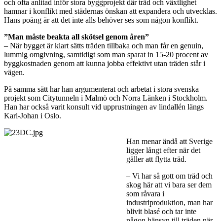
och ofta anlitad inför stora byggprojekt där träd och växtlighet
hamnar i konflikt med städernas önskan att expandera och utvecklas.
Hans poäng är att det inte alls behöver ses som någon konflikt.
”Man måste beakta all skötsel genom åren”
– När bygget är klart sätts träden tillbaka och man får en genuin,
lummig omgivning, samtidigt som man sparat in 15-20 procent av
byggkostnaden genom att kunna jobba effektivt utan träden står i
vägen.
På samma sätt har han argumenterat och arbetat i stora svenska
projekt som Citytunneln i Malmö och Norra Länken i Stockholm.
Han har också varit konsult vid upprustningen av lindallén längs
Karl-Johan i Oslo.
Han menar ändå att Sverige
ligger långt efter när det
gäller att flytta träd.
– Vi har så gott om träd och
skog här att vi bara ser dem
som råvara i
industriproduktion, man har
blivit blasé och tar inte
någon hänsyn till träden när