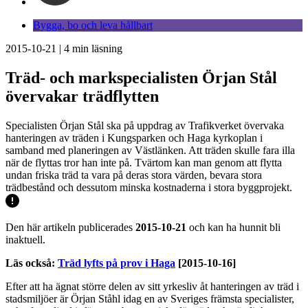
Bygga, bo och leva hållbart
2015-10-21
|
4
min läsning
Träd- och markspecialisten Örjan Stål
övervakar trädflytten
Specialisten Örjan Stål ska på uppdrag av Trafikverket övervaka
hanteringen av träden i Kungsparken och Haga kyrkoplan i
samband med planeringen av Västlänken. Att träden skulle fara illa
när de flyttas tror han inte på. Tvärtom kan man genom att flytta
undan friska träd ta vara på deras stora värden, bevara stora
trädbestånd och dessutom minska kostnaderna i stora byggprojekt.
Den här artikeln publicerades
2015-10-21
och kan ha hunnit bli
inaktuell.
Läs också:
Träd lyfts på prov i Haga
[2015-10-16]
Efter att ha ägnat större delen av sitt yrkesliv åt hanteringen av träd i
stadsmiljöer är Örjan Ståhl idag en av Sveriges främsta specialister,