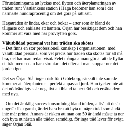
Förutsättningarna att lyckas med flytten och återplanteringen av
träden runt Västlänkens station i Haga bedömer han som i det
närmaste hundraprocentig om det görs på rätt sätt.
Hagaträden är lindar, ekar och bokar – arter som är bland de
tåligaste och enklaste att hantera. Örjan har besiktigat dem och han
kommer att vara med när provlyften görs.
Välutbildad personal vet hur träden ska skötas
– Det finns en stor professionell kunskap i organisationen, med
välutbildad personal som vet precis hur träden ska skötas för att må
bra, det har man redan visat. Felet många annars gör är att de flyttar
ett träd men sedan bara struntar i det efter att man stoppar ner det i
jorden igen.
Det ser Örjan Stål ingen risk för i Göteborg, särskilt inte som de
kommer att återplanteras i perfekt anpassad jord. Han tycker inte att
det nödvändigtvis är negativt att ibland ta ner träd och ersätta dem
med nya.
– Om det är dålig successionsordning bland träden, alltså att de är
ungefär lika gamla, är det bara bra att byta ut några träd som ändå
inte mår prima. Annars är risken att man om 50 år ändå måste ta ner
och byta ut nästan alla träden samtidigt, för inga träd lever för evigt,
säger Örjan Stål.