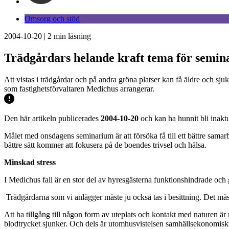
Omsorg och stöd
2004-10-20
|
2
min läsning
Trädgårdars helande kraft tema för semi
Att vistas i trädgårdar och på andra gröna platser kan få äldre och sju
som fastighetsförvaltaren Medichus arrangerar.
Den här artikeln publicerades
2004-10-20
och kan ha hunnit bli inaktu
Målet med onsdagens seminarium är att försöka få till ett bättre samarb
bättre sätt kommer att fokusera på de boendes trivsel och hälsa.
Minskad stress
I Medichus fall är en stor del av hyresgästerna funktionshindrade och
­ Trädgårdarna som vi anlägger måste ju också tas i besittning. Det m
Att ha tillgång till någon form av uteplats och kontakt med naturen är 
blodtrycket sjunker. Och dels är utomhusvistelsen samhällsekonomisk