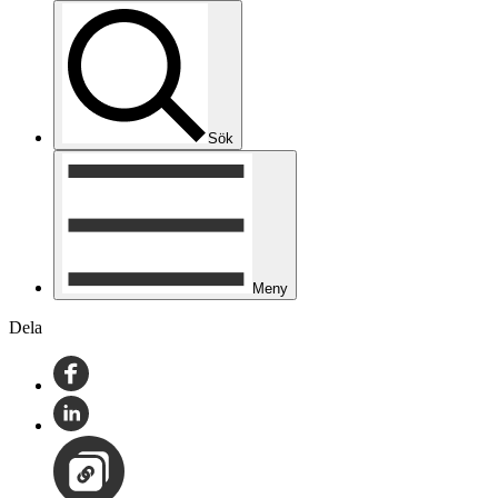
Sök
Meny
Dela