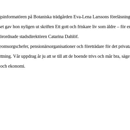
ngsinformatören på Botaniska trädgården Eva-Lena Larssons föreläsning
v hon nyligen ut skriften Ett gott och friskare liv som äldre – för en a
örordnade stadsdirektören Catarina Dahlöf.
eomsorgschefer, pensionärsorganisationer och företrädare för det privata
rtsättning. Vår uppdrag år ju att se till att de boende trivs och mår bra, 
t och ekonomi.