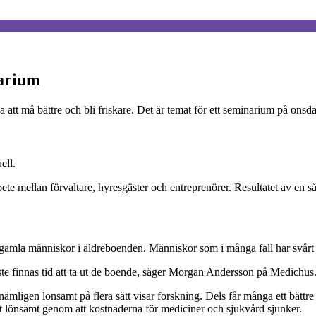
narium
ka att må bättre och bli friskare. Det är temat för ett seminarium på onsd
ell.
ete mellan förvaltare, hyresgäster och entreprenörer. Resultatet av en s
 gamla människor i äldreboenden. Människor som i många fall har svårt 
åste finnas tid att ta ut de boende, säger Morgan Andersson på Medichus
nämligen lönsamt på flera sätt visar forskning. Dels får många ett bättre
t lönsamt genom att kostnaderna för mediciner och sjukvård sjunker.