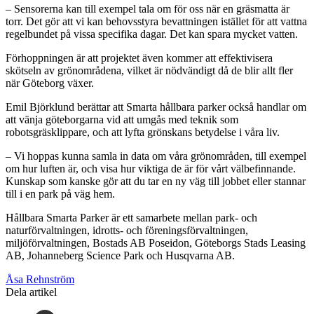
– Sensorerna kan till exempel tala om för oss när en gräsmatta är
torr. Det gör att vi kan behovsstyra bevattningen istället för att vattna
regelbundet på vissa specifika dagar. Det kan spara mycket vatten.
Förhoppningen är att projektet även kommer att effektivisera
skötseln av grönområdena, vilket är nödvändigt då de blir allt fler
när Göteborg växer.
Emil Björklund berättar att Smarta hållbara parker också handlar om
att vänja göteborgarna vid att umgås med teknik som
robotsgräsklippare, och att lyfta grönskans betydelse i våra liv.
– Vi hoppas kunna samla in data om våra grönområden, till exempel
om hur luften är, och visa hur viktiga de är för vårt välbefinnande.
Kunskap som kanske gör att du tar en ny väg till jobbet eller stannar
till i en park på väg hem.
Hållbara Smarta Parker är ett samarbete mellan park- och
naturförvaltningen, idrotts- och föreningsförvaltningen,
miljöförvaltningen, Bostads AB Poseidon, Göteborgs Stads Leasing
AB, Johanneberg Science Park och Husqvarna AB.
Åsa Rehnström
Dela artikel