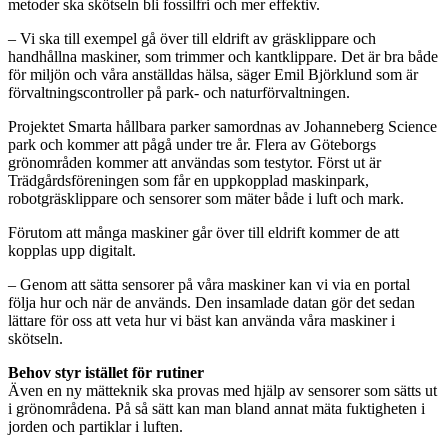
metoder ska skötseln bli fossilfri och mer effektiv.
– Vi ska till exempel gå över till eldrift av gräsklippare och
handhållna maskiner, som trimmer och kantklippare. Det är bra både
för miljön och våra anställdas hälsa, säger Emil Björklund som är
förvaltningscontroller på park- och naturförvaltningen.
Projektet Smarta hållbara parker samordnas av Johanneberg Science
park och kommer att pågå under tre år. Flera av Göteborgs
grönområden kommer att användas som testytor. Först ut är
Trädgårdsföreningen som får en uppkopplad maskinpark,
robotgräsklippare och sensorer som mäter både i luft och mark.
Förutom att många maskiner går över till eldrift kommer de att
kopplas upp digitalt.
– Genom att sätta sensorer på våra maskiner kan vi via en portal
följa hur och när de används. Den insamlade datan gör det sedan
lättare för oss att veta hur vi bäst kan använda våra maskiner i
skötseln.
Behov styr istället för rutiner
Även en ny mätteknik ska provas med hjälp av sensorer som sätts ut
i grönområdena. På så sätt kan man bland annat mäta fuktigheten i
jorden och partiklar i luften.