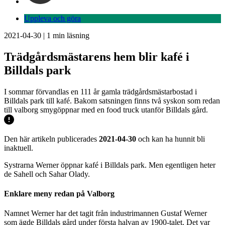
Uppleva och göra
2021-04-30
|
1
min läsning
Trädgårdsmästarens hem blir kafé i
Billdals park
I sommar förvandlas en 111 år gamla trädgårdsmästarbostad i
Billdals park till kafé. Bakom satsningen finns två syskon som redan
till valborg smygöppnar med en food truck utanför Billdals gård.
Den här artikeln publicerades
2021-04-30
och kan ha hunnit bli
inaktuell.
Systrarna Werner öppnar kafé i Billdals park. Men egentligen heter
de Sahell och Sahar Olady.
Enklare meny redan på Valborg
Namnet Werner har det tagit från industrimannen Gustaf Werner
som ägde Billdals gård under första halvan av 1900-talet. Det var