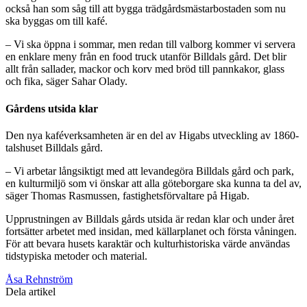
också han som såg till att bygga trädgårdsmästarbostaden som nu
ska byggas om till kafé.
– Vi ska öppna i sommar, men redan till valborg kommer vi servera
en enklare meny från en food truck utanför Billdals gård. Det blir
allt från sallader, mackor och korv med bröd till pannkakor, glass
och fika, säger Sahar Olady.
Gårdens utsida klar
Den nya kaféverksamheten är en del av Higabs utveckling av 1860-
talshuset Billdals gård.
– Vi arbetar långsiktigt med att levandegöra Billdals gård och park,
en kulturmiljö som vi önskar att alla göteborgare ska kunna ta del av,
säger Thomas Rasmussen, fastighetsförvaltare på Higab.
Upprustningen av Billdals gårds utsida är redan klar och under året
fortsätter arbetet med insidan, med källarplanet och första våningen.
För att bevara husets karaktär och kulturhistoriska värde användas
tidstypiska metoder och material.
Åsa Rehnström
Dela artikel