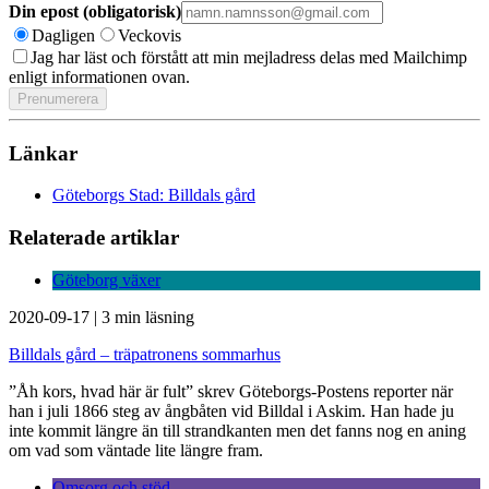
Din epost (obligatorisk)
Dagligen
Veckovis
Jag har läst och förstått att min mejladress delas med Mailchimp
enligt informationen ovan.
Länkar
Göteborgs Stad: Billdals gård
Relaterade artiklar
Göteborg växer
2020-09-17
|
3 min läsning
Billdals gård – träpatronens sommarhus
”Åh kors, hvad här är fult” skrev Göteborgs-Postens reporter när
han i juli 1866 steg av ångbåten vid Billdal i Askim. Han hade ju
inte kommit längre än till strandkanten men det fanns nog en aning
om vad som väntade lite längre fram.
Omsorg och stöd