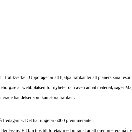
 Trafikverket. Uppdraget är att hjälpa trafikanter att planera sina reso
kgoteborg.se är webbplatsen för nyheter och även annat material, säger M
anerade händelser som kan störa trafiken.
på fredagarna. Det har ungefär 6000 prenumeranter.
ler läsare. Ett bra tips till företag med intranät är att prenumerera på n