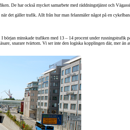
trafiken. De har också mycket samarbete med räddningstjänst och Vägas
är det gäller trafik. Allt från hur man felanmäler något på en cykelbana 
as. I början minskade trafiken med 13 – 14 procent under rusningstrafik 
e läsare, snarare tvärtom. Vi ser inte den logiska kopplingen där, mer än a