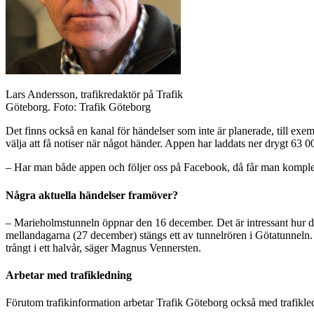
Lars Andersson, trafikredaktör på Trafik
Göteborg. Foto: Trafik Göteborg
Det finns också en kanal för händelser som inte är planerade, till ex
välja att få notiser när något händer. Appen har laddats ner drygt 63 0
– Har man både appen och följer oss på Facebook, då får man komplet
Några aktuella händelser framöver?
– Marieholmstunneln öppnar den 16 december. Det är intressant hur de
mellandagarna (27 december) stängs ett av tunnelrören i Götatunneln. Til
trångt i ett halvår, säger Magnus Vennersten.
Arbetar med trafikledning
Förutom trafikinformation arbetar Trafik Göteborg också med trafikle