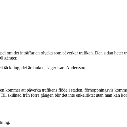
empel om det inträffar en olycka som påverkar trafiken. Den sidan heter
00 gånger.
t täckning, det är tanken, säger Lars Andersson.
n kommer att påverka trafikens flöde i staden, förhoppningsvis kommer
l skillnad från förra gången blir det inte enkelriktat utan man kan köra 
dning.