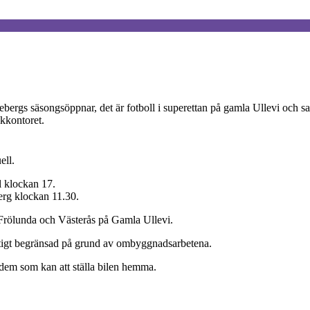
sebergs säsongsöppnar, det är fotboll i superettan på gamla Ullevi och 
kkontoret.
ell.
l klockan 17.
erg klockan 11.30.
 Frölunda och Västerås på Gamla Ullevi.
tigt begränsad på grund av ombyggnadsarbetena.
 dem som kan att ställa bilen hemma.