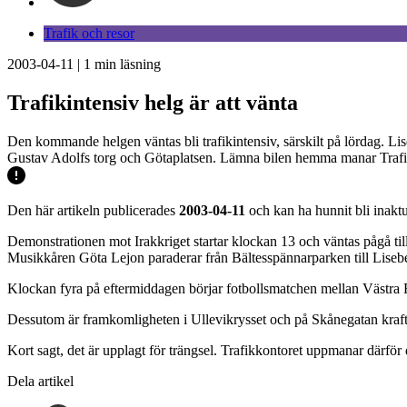
Trafik och resor
2003-04-11
|
1
min läsning
Trafikintensiv helg är att vänta
Den kommande helgen väntas bli trafikintensiv, särskilt på lördag. Li
Gustav Adolfs torg och Götaplatsen. Lämna bilen hemma manar Trafi
Den här artikeln publicerades
2003-04-11
och kan ha hunnit bli inaktu
Demonstrationen mot Irakkriget startar klockan 13 och väntas pågå til
Musikkåren Göta Lejon paraderar från Bältesspännarparken till Liseb
Klockan fyra på eftermiddagen börjar fotbollsmatchen mellan Västra
Dessutom är framkomligheten i Ullevikrysset och på Skånegatan kraf
Kort sagt, det är upplagt för trängsel. Trafikkontoret uppmanar därför
Dela artikel