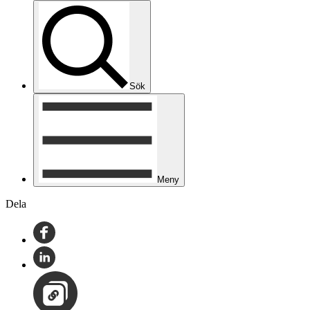
Sök
Meny
Dela