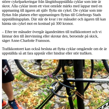
större cykelparkeringar från långtidsuppställda cyklar som inte är
skrot. Alla cyklar inom ett visst område märks med lappar med en
uppmaning till ägaren att själv flytta sin cykel. De cyklar som inte
flyttas från platsen efter uppmaningen flyttas till Göteborgs Stads
uppställningsplats. Där står de kvar i tre månader och ägaren till kan
hämta sin cykel mot en kostnad på 300 kronor.
– Efter tre månader övergår äganderätten till trafikkontoret och vi
lämnar den till återvinning eller skrotar den, beroende på skick,
säger Anne-Charlotte Fransson.
Trafikkontoret kan också besluta att flytta cyklar omgående om de är
uppställda så att fara uppstår eller hindrar eller stör trafiken.