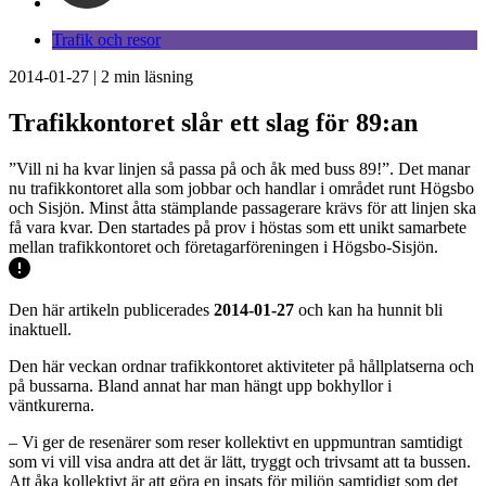
Trafik och resor
2014-01-27
|
2
min läsning
Trafikkontoret slår ett slag för 89:an
”Vill ni ha kvar linjen så passa på och åk med buss 89!”. Det manar
nu trafikkontoret alla som jobbar och handlar i området runt Högsbo
och Sisjön. Minst åtta stämplande passagerare krävs för att linjen ska
få vara kvar. Den startades på prov i höstas som ett unikt samarbete
mellan trafikkontoret och företagarföreningen i Högsbo-Sisjön.
Den här artikeln publicerades
2014-01-27
och kan ha hunnit bli
inaktuell.
Den här veckan ordnar trafikkontoret aktiviteter på hållplatserna och
på bussarna. Bland annat har man hängt upp bokhyllor i
väntkurerna.
– Vi ger de resenärer som reser kollektivt en uppmuntran samtidigt
som vi vill visa andra att det är lätt, tryggt och trivsamt att ta bussen.
Att åka kollektivt är att göra en insats för miljön samtidigt som det