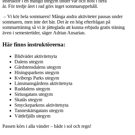
instruktör i en mängd utegym under vår och höst i flera
år. För tredje året i rad görs inget sommaruppehåll.
– Vi kör hela sommaren! Många andra aktiviteter pausas under
sommaren, men inte det här. Det är en hög efterfrågan på
sommarträning så vi är jätteglada att kunna erbjuda gratis träning
även i semestertider, säger Adrian Ansarian.
Här finns instruktörerna:
Blidväder aktivitetsyta
Dalens utegym
Gårdstensdalens utegym
Hisingsparkens utegym
Kvibergs Parks utegym
Länsmansgårdens aktivitetsyta
Ruddalens utegym
Siriusgatans utegym
Skatås utegym
Smyckeparkens aktivitetsyta
Tanneskärsgatans utegym
Vättlefjälls utegym
Passen körs i alla vänder – både i sol och regn!