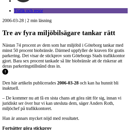
Trafik och resor
2006-03-28
|
2
min läsning
Tre av fyra miljöbilsägare tankar rätt
Nästan 74 procent av dem som har miljöbil i Göteborg tankar med
minst 50 procent biobränsle. Därmed uppfyller de kraven för gratis
parkering. Det visar de stickprov som Göteborgs Stads trafikkontor
gjort. Bara sex procent tankade så lite biobränsle att de riskerar att
deras parkeringstillstånd dras in.
Den här artikeln publicerades
2006-03-28
och kan ha hunnit bli
inaktuell.
– De kommer nu att få en sista chans att göra rätt för sig, innan vi
juridiskt ser över hur vi kan utesluta dem, säger Anders Roth,
miljöchef på trafikkontoret.
Han är annars mycket nöjd med resultatet.
Fortsätter göra stickprov