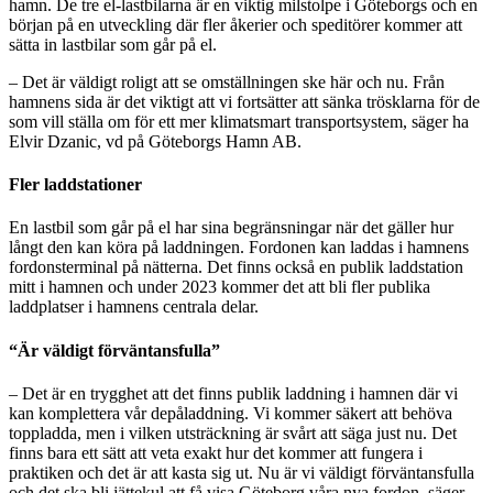
hamn. De tre el-lastbilarna är en viktig milstolpe i Göteborgs och en
början på en utveckling där fler åkerier och speditörer kommer att
sätta in lastbilar som går på el.
– Det är väldigt roligt att se omställningen ske här och nu. Från
hamnens sida är det viktigt att vi fortsätter att sänka trösklarna för de
som vill ställa om för ett mer klimatsmart transportsystem, säger ha
Elvir Dzanic, vd på Göteborgs Hamn AB.
Fler laddstationer
En lastbil som går på el har sina begränsningar när det gäller hur
långt den kan köra på laddningen. Fordonen kan laddas i hamnens
fordonsterminal på nätterna. Det finns också en publik laddstation
mitt i hamnen och under 2023 kommer det att bli fler publika
laddplatser i hamnens centrala delar.
“Är väldigt förväntansfulla”
– Det är en trygghet att det finns publik laddning i hamnen där vi
kan komplettera vår depåladdning. Vi kommer säkert att behöva
toppladda, men i vilken utsträckning är svårt att säga just nu. Det
finns bara ett sätt att veta exakt hur det kommer att fungera i
praktiken och det är att kasta sig ut. Nu är vi väldigt förväntansfulla
och det ska bli jättekul att få visa Göteborg våra nya fordon, säger