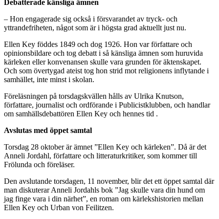
Debatterade känsliga ämnen
– Hon engagerade sig också i försvarandet av tryck- och
yttrandefriheten, något som är i högsta grad aktuellt just nu.
Ellen Key föddes 1849 och dog 1926. Hon var författare och
opinionsbildare och tog debatt i så känsliga ämnen som huruvida
kärleken eller konvenansen skulle vara grunden för äktenskapet.
Och som övertygad ateist tog hon strid mot religionens inflytande i
samhället, inte minst i skolan.
Föreläsningen på torsdagskvällen hålls av Ulrika Knutson,
författare, journalist och ordförande i Publicistklubben, och handlar
om samhällsdebattören Ellen Key och hennes tid .
Avslutas med öppet samtal
Torsdag 28 oktober är ämnet ”Ellen Key och kärleken”. Då är det
Anneli Jordahl, författare och litteraturkritiker, som kommer till
Frölunda och föreläser.
Den avslutande torsdagen, 11 november, blir det ett öppet samtal där
man diskuterar Anneli Jordahls bok ”Jag skulle vara din hund om
jag finge vara i din närhet”, en roman om kärlekshistorien mellan
Ellen Key och Urban von Feilitzen.