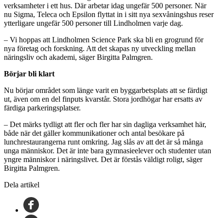
verksamheter i ett hus. Där arbetar idag ungefär 500 personer. När
nu Sigma, Teleca och Epsilon flyttat in i sitt nya sexvåningshus reser
ytterligare ungefär 500 personer till Lindholmen varje dag.
– Vi hoppas att Lindholmen Science Park ska bli en grogrund för
nya företag och forskning. Att det skapas ny utveckling mellan
näringsliv och akademi, säger Birgitta Palmgren.
Börjar bli klart
Nu börjar området som länge varit en byggarbetsplats att se färdigt
ut, även om en del finputs kvarstår. Stora jordhögar har ersatts av
färdiga parkeringsplatser.
– Det märks tydligt att fler och fler har sin dagliga verksamhet här,
både när det gäller kommunikationer och antal besökare på
lunchrestaurangerna runt omkring. Jag slås av att det är så många
unga människor. Det är inte bara gymnasieelever och studenter utan
yngre människor i näringslivet. Det är förstås väldigt roligt, säger
Birgitta Palmgren.
Dela artikel