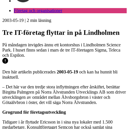
Företag och organisationer
2003-05-19
|
2
min läsning
Tre IT-företag flyttar in på Lindholmen
På måndagen invigdes ännu ett kontorshus i Lindholmen Science
Park. I huset finns sedan i mars de tre IT-företagen Sigma, Teleca
och Espilon.
Den här artikeln publicerades
2003-05-19
och kan ha hunnit bli
inaktuell.
– Det här var den tredje stora inflyttningen efter årskiftet, berättar
Birgitta Palmgren på Norra Älvstranden Utvecklings AB som driver
utvecklingen av området mellan Älvsborgsbron i väster och
Götaälvbron i öster, det vill säga Norra Älvstranden.
Grogrund för företagsutveckling
Tidigare i år flyttade Ericsson in i sina nya lokaler med 1.500
medarbetare. Konsultföretaget Semcon har också samlat sina