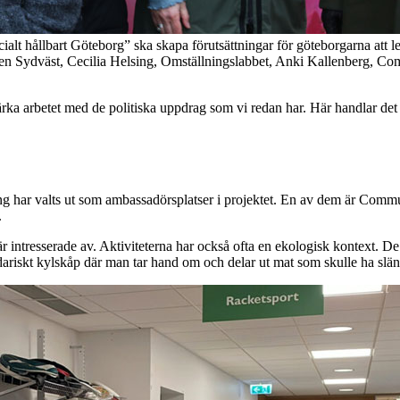
cialt hållbart Göteborg” ska skapa förutsättningar för göteborgarna att l
gen Sydväst, Cecilia Helsing, Omställningslabbet, Anki Kallenberg, C
örstärka arbetet med de politiska uppdrag som vi redan har. Här handlar det
ning har valts ut som ambassadörsplatser i projektet. En av dem är Co
.
r intresserade av. Aktiviteterna har också ofta en ekologisk kontext. De
idariskt kylskåp där man tar hand om och delar ut mat som skulle ha slä