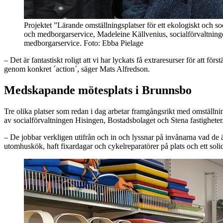
Projektet ”Lärande omställningsplatser för ett ekologiskt och so
och medborgarservice, Madeleine Källvenius, socialförvaltnin
medborgarservice. Foto: Ebba Pielage
– Det är fantastiskt roligt att vi har lyckats få extraresurser för att f
genom konkret ´action´, säger Mats Alfredson.
Medskapande mötesplats i Brunnsbo
Tre olika platser som redan i dag arbetar framgångsrikt med omställ
av socialförvaltningen Hisingen, Bostadsbolaget och Stena fastigheter
– De jobbar verkligen utifrån och in och lyssnar på invånarna vad de ä
utomhuskök, haft fixardagar och cykelreparatörer på plats och ett sol