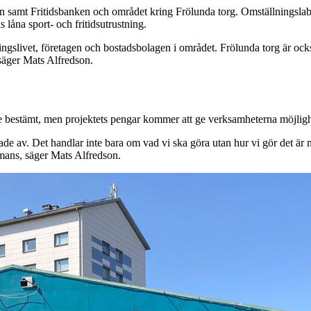
n samt Fritidsbanken och området kring Frölunda torg. Omställningslab
 låna sport- och fritidsutrustning.
slivet, företagen och bostadsbolagen i området. Frölunda torg är också 
säger Mats Alfredson.
e bestämt, men projektets pengar kommer att ge verksamheterna möjlighet
de av. Det handlar inte bara om vad vi ska göra utan hur vi gör det är min
ammans, säger Mats Alfredson.