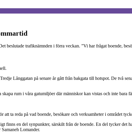
sommartid
Det beslutade trafiknämnden i förra veckan. ”Vi har frågat boende, besö
ell.
 Tredje Långgatan på senare år gått från bakgata till hotspot. De två sen
 ska skapa rum i våra gatumiljöer där människor kan vistas och inte bar
 för att ta reda på vad boende, besökare och verksamheter i området tyc
t finns en del synpunkter, särskilt från de boende. En del tycker det ha
äger Samaneh Lomander.