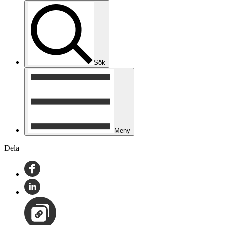
Sök
Meny
Dela