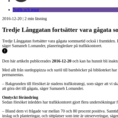
Trafik och resor
2016-12-20
|
2
min läsning
Tredje Långgatan fortsätter vara gågata 
Tredje Långgatan fortsätter vara gågata sommartid också i framtiden. 
säger Samaneh Lomander, planeringledare på trafikkontoret.
Den här artikeln publicerades
2016-12-20
och kan ha hunnit bli inaktu
Med allt från surdegspizza och suröl till barnböcker på biblioteket har
permanentas.
– Bakgrunden till försöket är stadens trafikstrategi, som säger att vi
att göra det till gågata, säger Samaneh Lomander.
Omtyckt förändring
Sedan försöket inleddes har trafikkontoret gjort flera undersökningar
– Bland dem vi frågade var mellan 70 och 80 procent positiva. Samtidig
inslag och planteringar, och sittplatser som inte är uteserveringar, s