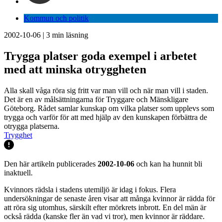
Kommun och politik
2002-10-06
|
3
min läsning
Trygga platser goda exempel i arbetet
med att minska otryggheten
Alla skall våga röra sig fritt var man vill och när man vill i staden.
Det är en av målsättningarna för Tryggare och Mänskligare
Göteborg. Rådet samlar kunskap om vilka platser som upplevs som
trygga och varför för att med hjälp av den kunskapen förbättra de
otrygga platserna.
Trygghet
Den här artikeln publicerades
2002-10-06
och kan ha hunnit bli
inaktuell.
Kvinnors rädsla i stadens utemiljö är idag i fokus. Flera
undersökningar de senaste åren visar att många kvinnor är rädda för
att röra sig utomhus, särskilt efter mörkrets inbrott. En del män är
också rädda (kanske fler än vad vi tror), men kvinnor är räddare.