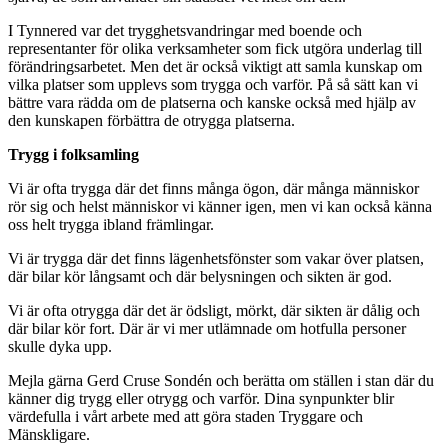
I Tynnered var det trygghetsvandringar med boende och
representanter för olika verksamheter som fick utgöra underlag till
förändringsarbetet. Men det är också viktigt att samla kunskap om
vilka platser som upplevs som trygga och varför. På så sätt kan vi
bättre vara rädda om de platserna och kanske också med hjälp av
den kunskapen förbättra de otrygga platserna.
Trygg i folksamling
Vi är ofta trygga där det finns många ögon, där många människor
rör sig och helst människor vi känner igen, men vi kan också känna
oss helt trygga ibland främlingar.
Vi är trygga där det finns lägenhetsfönster som vakar över platsen,
där bilar kör långsamt och där belysningen och sikten är god.
Vi är ofta otrygga där det är ödsligt, mörkt, där sikten är dålig och
där bilar kör fort. Där är vi mer utlämnade om hotfulla personer
skulle dyka upp.
Mejla gärna Gerd Cruse Sondén och berätta om ställen i stan där du
känner dig trygg eller otrygg och varför. Dina synpunkter blir
värdefulla i vårt arbete med att göra staden Tryggare och
Mänskligare.