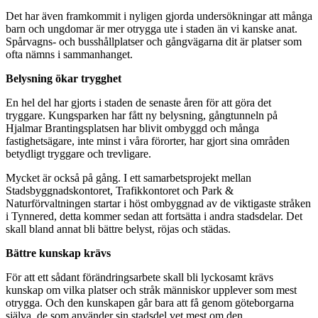
Det har även framkommit i nyligen gjorda undersökningar att många
barn och ungdomar är mer otrygga ute i staden än vi kanske anat.
Spårvagns- och busshållplatser och gångvägarna dit är platser som
ofta nämns i sammanhanget.
Belysning ökar trygghet
En hel del har gjorts i staden de senaste åren för att göra det
tryggare. Kungsparken har fått ny belysning, gångtunneln på
Hjalmar Brantingsplatsen har blivit ombyggd och många
fastighetsägare, inte minst i våra förorter, har gjort sina områden
betydligt tryggare och trevligare.
Mycket är också på gång. I ett samarbetsprojekt mellan
Stadsbyggnadskontoret, Trafikkontoret och Park &
Naturförvaltningen startar i höst ombyggnad av de viktigaste stråken
i Tynnered, detta kommer sedan att fortsätta i andra stadsdelar. Det
skall bland annat bli bättre belyst, röjas och städas.
Bättre kunskap krävs
För att ett sådant förändringsarbete skall bli lyckosamt krävs
kunskap om vilka platser och stråk människor upplever som mest
otrygga. Och den kunskapen går bara att få genom göteborgarna
själva, de som använder sin stadsdel vet mest om den.