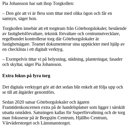
Pia Johansson har satt ihop Torgkollen:
– Den gör att vi är flera som tittar med olika ögon och får en
samsyn, säger hon.
Torgkollen innebär att ett torgteam från Göteborgslokaler, bestående
av fastighetsförvaltare, teknisk förvaltare och centrumutvecklare,
regelbundet kontrollerar torg där Göteborgslokaler är
fastighetsägare. Teamet dokumenterar sina upptäckter med hjälp av
en checklista i ett digitalt verktyg.
– Exempelvis tittar vi på belysning, städning, planteringar, fasader
och skyltar, säger Pia Johansson.
Extra fokus på fyra torg
Det digitala verktyget gör att det sedan blir enkelt att följa upp och
se till att åtgärder genomförs.
Sedan 2020 satsar Göteborgslokaler och ägaren
Framtidenkoncernen extra på de handelsplatser som ligger i särskilt
utsatta områden. Satsningen kallas för Superförvaltning och de torg
man fokuserar på är Bergsjön Centrum, Hjällbo Centrum,
Vårväderstorget och Länsmanstorget.