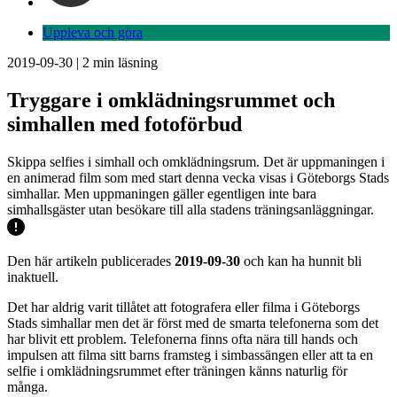
Uppleva och göra
2019-09-30
|
2
min läsning
Tryggare i omklädningsrummet och
simhallen med fotoförbud
Skippa selfies i simhall och omklädningsrum. Det är uppmaningen i
en animerad film som med start denna vecka visas i Göteborgs Stads
simhallar. Men uppmaningen gäller egentligen inte bara
simhallsgäster utan besökare till alla stadens träningsanläggningar.
Den här artikeln publicerades
2019-09-30
och kan ha hunnit bli
inaktuell.
Det har aldrig varit tillåtet att fotografera eller filma i Göteborgs
Stads simhallar men det är först med de smarta telefonerna som det
har blivit ett problem. Telefonerna finns ofta nära till hands och
impulsen att filma sitt barns framsteg i simbassängen eller att ta en
selfie i omklädningsrummet efter träningen känns naturlig för
många.