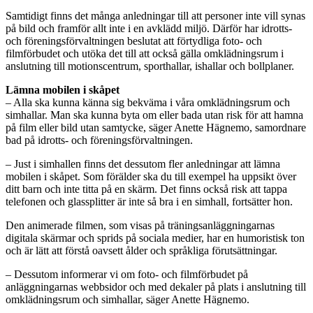
Samtidigt finns det många anledningar till att personer inte vill synas
på bild och framför allt inte i en avklädd miljö. Därför har idrotts-
och föreningsförvaltningen beslutat att förtydliga foto- och
filmförbudet och utöka det till att också gälla omklädningsrum i
anslutning till motionscentrum, sporthallar, ishallar och bollplaner.
Lämna mobilen i skåpet
– Alla ska kunna känna sig bekväma i våra omklädningsrum och
simhallar. Man ska kunna byta om eller bada utan risk för att hamna
på film eller bild utan samtycke, säger Anette Hägnemo, samordnare
bad på idrotts- och föreningsförvaltningen.
– Just i simhallen finns det dessutom fler anledningar att lämna
mobilen i skåpet. Som förälder ska du till exempel ha uppsikt över
ditt barn och inte titta på en skärm. Det finns också risk att tappa
telefonen och glassplitter är inte så bra i en simhall, fortsätter hon.
Den animerade filmen, som visas på träningsanläggningarnas
digitala skärmar och sprids på sociala medier, har en humoristisk ton
och är lätt att förstå oavsett ålder och språkliga förutsättningar.
– Dessutom informerar vi om foto- och filmförbudet på
anläggningarnas webbsidor och med dekaler på plats i anslutning till
omklädningsrum och simhallar, säger Anette Hägnemo.