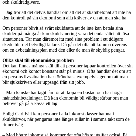
och skuldrådgivare.
– Jag tror att det delvis handlar om att det är skambetonat att inte ha
den kontroll på sin ekonomi som alla kräver av en att man ska ha.
Om personer blivit så svårt skuldsatta att de inte kan betala sina
skulder på många år kan skuldsanering vara det enda sättet att lösa
situationen. Tar man däremot itu med sina problem i ett tidigare
skede blir det betydligt lättare. Då går det ofta att komma överens
om en avbetalningsplan med den eller de man är skyldig pengar.
Olika skäl till ekonomiska problem
Det kan finnas många skäl till att personer tappar kontrollen över sin
ekonomi och kontot konstant står på minus. Ofta handlar det om att
en persons livssituation har förändrats, exempelvis genom att man
blir sjukskriven eller uppsagd från sitt jobb.
– Man kanske har tagit lån för att köpa en bostad och har höga
månadsinbetalningar. Då kan ekonomin bli väldigt sårbar om man
behöver gå på a-kassa ett tag.
Enligt Carl Fält kan personer i alla inkomstklasser hamna i
skuldhärvor, när pengarna inte längre rullar in i samma takt som de
rinner iväg.
– Med högre inkomst så kommer det ofta högre utgifter också. På