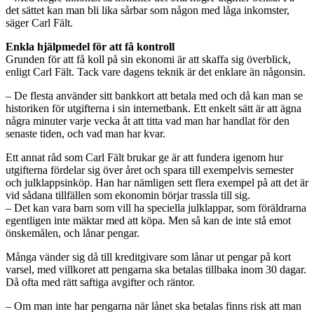
det sättet kan man bli lika sårbar som någon med låga inkomster,
säger Carl Fält.
Enkla hjälpmedel för att få kontroll
Grunden för att få koll på sin ekonomi är att skaffa sig överblick,
enligt Carl Fält. Tack vare dagens teknik är det enklare än någonsin.
– De flesta använder sitt bankkort att betala med och då kan man se
historiken för utgifterna i sin internetbank. Ett enkelt sätt är att ägna
några minuter varje vecka åt att titta vad man har handlat för den
senaste tiden, och vad man har kvar.
Ett annat råd som Carl Fält brukar ge är att fundera igenom hur
utgifterna fördelar sig över året och spara till exempelvis semester
och julklappsinköp. Han har nämligen sett flera exempel på att det är
vid sådana tillfällen som ekonomin börjar trassla till sig.
– Det kan vara barn som vill ha speciella julklappar, som föräldrarna
egentligen inte mäktar med att köpa. Men så kan de inte stå emot
önskemålen, och lånar pengar.
Många vänder sig då till kreditgivare som lånar ut pengar på kort
varsel, med villkoret att pengarna ska betalas tillbaka inom 30 dagar.
Då ofta med rätt saftiga avgifter och räntor.
– Om man inte har pengarna när lånet ska betalas finns risk att man