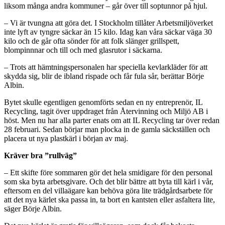
liksom många andra kommuner – går över till soptunnor på hjul.
– Vi är tvungna att göra det. I Stockholm tillåter Arbetsmiljöverket
inte lyft av tyngre säckar än 15 kilo. Idag kan våra säckar väga 30
kilo och de går ofta sönder för att folk slänger grillspett,
blompinnnar och till och med glasrutor i säckarna.
– Trots att hämtningspersonalen har speciella kevlarkläder för att
skydda sig, blir de ibland rispade och får fula sår, berättar Börje
Albin.
Bytet skulle egentligen genomförts sedan en ny entreprenör, IL
Recycling, tagit över uppdraget från Återvinning och Miljö AB i
höst. Men nu har alla parter enats om att IL Recycling tar över redan
28 februari. Sedan börjar man plocka in de gamla säckställen och
placera ut nya plastkärl i början av maj.
Kräver bra ”rullväg”
– Ett skifte före sommaren gör det hela smidigare för den personal
som ska byta arbetsgivare. Och det blir bättre att byta till kärl i vår,
eftersom en del villaägare kan behöva göra lite trädgårdsarbete för
att det nya kärlet ska passa in, ta bort en kantsten eller asfaltera lite,
säger Börje Albin.