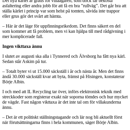
Det nya kärlet är gratis för villaägaren, som dock får bekosta
asfaltering eller andra jobb för att få en bra ”rullväg”. Det går bra att
ställa kärlet i princip var som helst på tomten, såvida inte trappor
eller grus gör det svårt att hämta.
– Här är det läge för uppfinningsrikedom. Det finns säkert en del
som kommer att få problem, men vi kan hjälpa till med rådgivning i
mer komplicerade fall.
Ingen vikttaxa ännu
I slutet av augusti ska alla i Tynnered och Älvsborg ha fått nya kärl.
Sedan står Askim på tur.
– Totalt byter vi ut 15.000 säckställ i år och nästa år. Men det finns
ändå 30.000 säckställ kvar att byta, främst på Hisingen, konstaterar
Börje Albin.
I och med att IL Recycling tar över, införs elektronisk teknik med
streckkoder som registerar exakt när soporna tömdes och hur mycket
de vägde. Fast någon vikttaxa är det inte tal om för villakunderna
ännu.
– Det är ett politiskt ställningstagande och lär nog bli aktuellt först
när förutsättningarna finns i hela kommunen, säger Börje Albin.