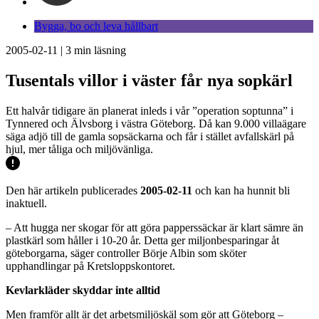
Bygga, bo och leva hållbart
2005-02-11
|
3
min läsning
Tusentals villor i väster får nya sopkärl
Ett halvår tidigare än planerat inleds i vår ”operation soptunna” i
Tynnered och Älvsborg i västra Göteborg. Då kan 9.000 villaägare
säga adjö till de gamla sopsäckarna och får i stället avfallskärl på
hjul, mer tåliga och miljövänliga.
Den här artikeln publicerades
2005-02-11
och kan ha hunnit bli
inaktuell.
– Att hugga ner skogar för att göra papperssäckar är klart sämre än
plastkärl som håller i 10-20 år. Detta ger miljonbesparingar åt
göteborgarna, säger controller Börje Albin som sköter
upphandlingar på Kretsloppskontoret.
Kevlarkläder skyddar inte alltid
Men framför allt är det arbetsmiljöskäl som gör att Göteborg –