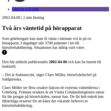
Omsorg och stöd
2002-04-06
|
2
min läsning
Två års väntetid på hörapparat
Som göteborgare kan man få vänta i närmare två år på en
hörapparat. I dagsläget står 3700 patienter i kö till
hörselrehabilitering. Situationen har aldrig varit värre.
Den här artikeln publicerades
2002-04-06
och kan ha hunnit bli
inaktuell.
– Det är fruktansvärt, säger Claes Möller, hörselvårdschef på
Sahlgrenska.
Claes Möller ser flera orsaker bakom de extrema väntetiderna i
Göteborg. Främsta orsaken är att Västra Götalandsregionen satsar
för lite pengar på hörselvården, menar han. De får helt enkelt inte
tillräckliga resurser för att klara det växande behovet av
hörselrehabilitering.