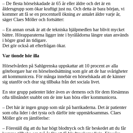
– De flesta hörselskadade är 65 år eller äldre och det är en
åldersgrupp som ökar kraftigt just nu. Och detta är bara början, vi
kommer att få se en procentuell ökning av antalet äldre varje år,
säger Claes Möller och fortsätter:
– En annan orsak är att de tekniska hjälpmedlen har blivit mycket
bättre. Hörapparaterna ligger inte i byrålådorna längre utan används
i högre grad än tidigare.
Det gör också att efterfrågan ökar.
Var tionde hör illa
Hörselvården på Sahlgrenska uppskattar att 10 procent av alla
göteborgare har en hörselnedsättning som gör att de har svårigheter
att kommunicera. För många innebär en hörselskada att de känner
sig utanför och drar sig tillbaka från det sociala livet.
En stor grupp patienter lider även av demens och för dem försämras
ofta tillståndet snabbt om de inte kan höra eller kommunicera.
– Det här är ingen grupp som står på barrikaderna. Det är patienter
som ofta lider i det tysta och därför inte uppmärksammas. Claes
Möller gör en jämförelse:
– Föreställ dig att du har högt blodtryck och får beskedet att du får