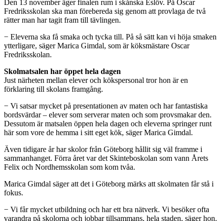
Den 13 november äger finalen rum i skånska Eslöv. På Oscar
Fredriksskolan ska man förebereda sig genom att provlaga de två
rätter man har tagit fram till tävlingen.
− Eleverna ska få smaka och tycka till. På så sätt kan vi höja smaken
ytterligare, säger Marica Gimdal, som är köksmästare Oscar
Fredriksskolan.
Skolmatsalen har öppet hela dagen
Just närheten mellan elever och kökspersonal tror hon är en
förklaring till skolans framgång.
− Vi satsar mycket på presentationen av maten och har fantastiska
bordsvärdar – elever som serverar maten och som provsmakar den.
Dessutom är matsalen öppen hela dagen och eleverna springer runt
här som vore de hemma i sitt eget kök, säger Marica Gimdal.
Även tidigare år har skolor från Göteborg hållit sig väl framme i
sammanhanget. Förra året var det Skinteboskolan som vann Årets
Felix och Nordhemsskolan som kom tvåa.
Marica Gimdal säger att det i Göteborg märks att skolmaten får stå i
fokus.
− Vi får mycket utbildning och har ett bra nätverk. Vi besöker ofta
varandra på skolorna och jobbar tillsammans, hela staden, säger hon.