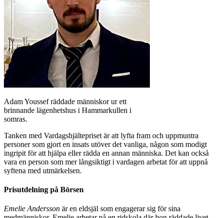
Adam Youssef räddade människor ur ett
brinnande lägenhetshus i Hammarkullen i
somras.
Tanken med Vardagshjältepriset är att lyfta fram och uppmuntra
personer som gjort en insats utöver det vanliga, någon som modigt
ingripit för att hjälpa eller rädda en annan människa. Det kan också
vara en person som mer långsiktigt i vardagen arbetat för att uppnå
syftena med utmärkelsen.
Prisutdelning på Börsen
Emelie Andersson
är en eldsjäl som engagerar sig för sina
medmänniskor. Emelie arbetar på en ridskola där hon räddade livet