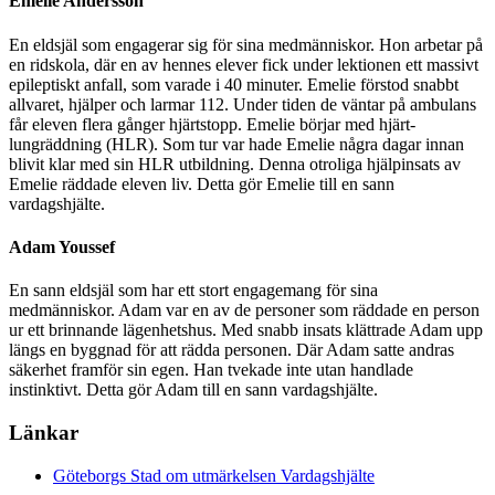
Emelie Andersson
En eldsjäl som engagerar sig för sina medmänniskor. Hon arbetar på
en ridskola, där en av hennes elever fick under lektionen ett massivt
epileptiskt anfall, som varade i 40 minuter. Emelie förstod snabbt
allvaret, hjälper och larmar 112. Under tiden de väntar på ambulans
får eleven flera gånger hjärtstopp. Emelie börjar med hjärt-
lungräddning (HLR). Som tur var hade Emelie några dagar innan
blivit klar med sin HLR utbildning. Denna otroliga hjälpinsats av
Emelie räddade eleven liv. Detta gör Emelie till en sann
vardagshjälte.
Adam Youssef
En sann eldsjäl som har ett stort engagemang för sina
medmänniskor. Adam var en av de personer som räddade en person
ur ett brinnande lägenhetshus. Med snabb insats klättrade Adam upp
längs en byggnad för att rädda personen. Där Adam satte andras
säkerhet framför sin egen. Han tvekade inte utan handlade
instinktivt. Detta gör Adam till en sann vardagshjälte.
Länkar
Göteborgs Stad om utmärkelsen Vardagshjälte