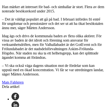
Han märker att intresset för bad- och simhallar är stort. Flera av dem
noterade besöksrekord under 2015.
– Det är väldigt populärt att gå på bad. I februari infördes fri entré
för ungdomar och pensionärer och det ser ut att ha ökat besökstalen
ännu mer, säger Mårten Andersson.
Idag ägs och drivs de kommunala baden av flera olika aktörer. För
vissa av baden är det idrott och förening som ansvarar för
verksamhetsdriften, men för Valhallabadet är det GotEvent och för
Frölundabadet är det stadsdelsförvaltningen Askim-Frölunda-
Högsbo. När staden nu ska ta ett helhetsgrepp, kan det splittrade
ägandet komma att förändras.
– Vi ska också väga dagens situation mot de fördelar som kan
uppstå med en ökad koncentration. Vi får se var utredningen landar,
säger Mårten Andersson.
Mats Fahlgren
Dela artikel