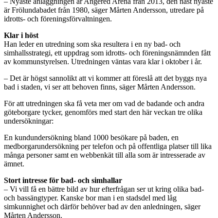
– Nyaste anläggningen är Angered Arena från 2013, den näst nyaste
är Frölundabadet från 1980, säger Mårten Andersson, utredare på
idrotts- och föreningsförvaltningen.
Klar i höst
Han leder en utredning som ska resultera i en ny bad- och
simhallsstrategi, ett uppdrag som idrotts- och föreningsnämnden fått
av kommunstyrelsen. Utredningen väntas vara klar i oktober i år.
– Det är högst sannolikt att vi kommer att föreslå att det byggs nya
bad i staden, vi ser att behoven finns, säger Mårten Andersson.
För att utredningen ska få veta mer om vad de badande och andra
göteborgare tycker, genomförs med start den här veckan tre olika
undersökningar:
En kundundersökning bland 1000 besökare på baden, en
medborgarundersökning per telefon och på offentliga platser till lika
många personer samt en webbenkät till alla som är intresserade av
ämnet.
Stort intresse för bad- och simhallar
– Vi vill få en bättre bild av hur efterfrågan ser ut kring olika bad-
och bassängtyper. Kanske bor man i en stadsdel med låg
simkunnighet och därför behöver bad av den anledningen, säger
Mårten Andersson.