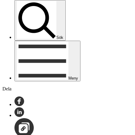
Sök
Meny
Dela