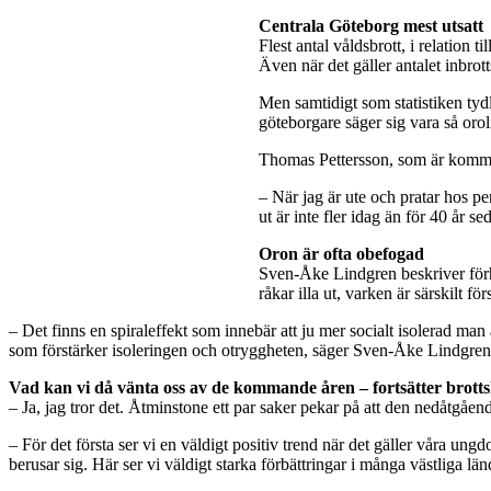
Centrala Göteborg mest utsatt
Flest antal våldsbrott, i relation
Även när det gäller antalet inbrot
Men samtidigt som statistiken tydl
göteborgare säger sig vara så oro
Thomas Pettersson, som är kommis
– När jag är ute och pratar hos pe
ut är inte fler idag än för 40 år se
Oron är ofta obefogad
Sven-Åke Lindgren beskriver förh
råkar illa ut, varken är särskilt för
– Det finns en spiraleffekt som innebär att ju mer socialt isolerad man
som förstärker isoleringen och otryggheten, säger Sven-Åke Lindgren
Vad kan vi då vänta oss av de kommande åren – fortsätter brotts
– Ja, jag tror det. Åtminstone ett par saker pekar på att den nedåtgåe
– För det första ser vi en väldigt positiv trend när det gäller våra ung
berusar sig. Här ser vi väldigt starka förbättringar i många västliga lä