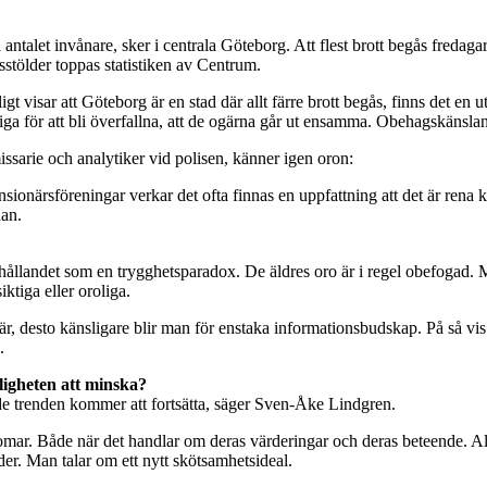
 till antalet invånare, sker i centrala Göteborg. Att flest brott begås fr
tsstölder toppas statistiken av Centrum.
igt visar att Göteborg är en stad där allt färre brott begås, finns det en
liga för att bli överfallna, att de ogärna går ut ensamma. Obehagskänsl
sarie och analytiker vid polisen, känner igen oron:
nsionärsföreningar verkar det ofta finnas en uppfattning att det är rena 
dan.
ållandet som en trygghetsparadox. De äldres oro är i regel obefogad.
siktiga eller oroliga.
 är, desto känsligare blir man för enstaka informationsbudskap. På så vis
.
ligheten att minska?
nde trenden kommer att fortsätta, säger Sven-Åke Lindgren.
domar. Både när det handlar om deras värderingar och deras beteende. Allt
nder. Man talar om ett nytt skötsamhetsideal.