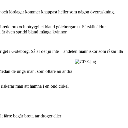
edagar och lördagar kommer knappast heller som någon överraskning.
 utbredd oro och otrygghet bland göteborgarna. Särskilt äldre
an är även spridd bland många kvinnor.
kriget i Göteborg. Så är det ju inte – andelen människor som råkar illa
 Medan de unga män, som oftare än andra
 riskerar man att hamna i en ond cirkel
 färre begår brott, tar droger eller