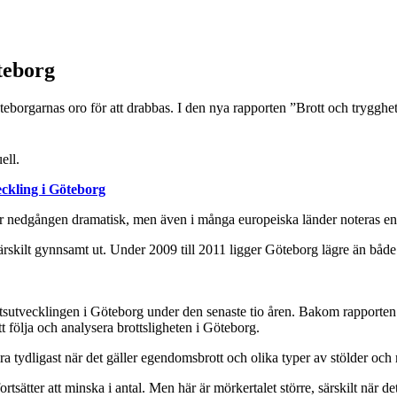
teborg
göteborgarnas oro för att drabbas. I den nya rapporten ”Brott och trygghe
ell.
eckling i Göteborg
är nedgången dramatisk, men även i många europeiska länder noteras en
rskilt gynnsamt ut. Under 2009 till 2011 ligger Göteborg lägre än båd
ottsutvecklingen i Göteborg under den senaste tio åren. Bakom rapporten
 följa och analysera brottsligheten i Göteborg.
ra tydligast när det gäller egendomsbrott och olika typer av stölder och
rtsätter att minska i antal. Men här är mörkertalet större, särskilt när de