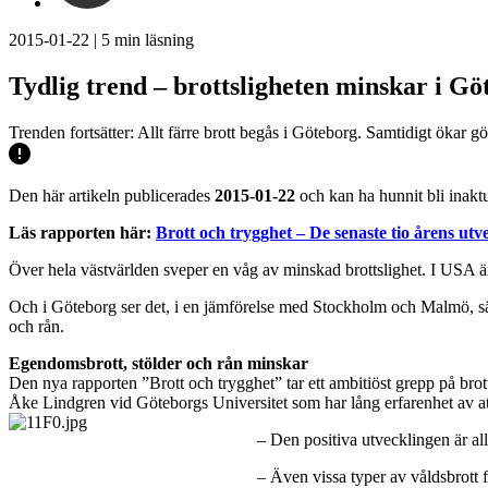
2015-01-22
|
5
min läsning
Tydlig trend – brottsligheten minskar i Gö
Trenden fortsätter: Allt färre brott begås i Göteborg. Samtidigt ökar 
Den här artikeln publicerades
2015-01-22
och kan ha hunnit bli inaktu
Läs rapporten här:
Brott och trygghet – De senaste tio årens utv
Över hela västvärlden sveper en våg av minskad brottslighet. I USA 
Och i Göteborg ser det, i en jämförelse med Stockholm och Malmö, sä
och rån.
Egendomsbrott, stölder och rån minskar
Den nya rapporten ”Brott och trygghet” tar ett ambitiöst grepp på br
Åke Lindgren vid Göteborgs Universitet som har lång erfarenhet av att
– Den positiva utvecklingen är all
– Även vissa typer av våldsbrott fo