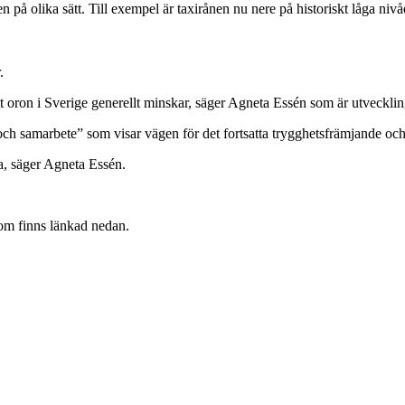
en på olika sätt. Till exempel är taxirånen nu nere på historiskt låga niv
.
 oron i Sverige generellt minskar, säger Agneta Essén som är utveckling
och samarbete” som visar vägen för det fortsatta trygghetsfrämjande och
a, säger Agneta Essén.
 som finns länkad nedan.