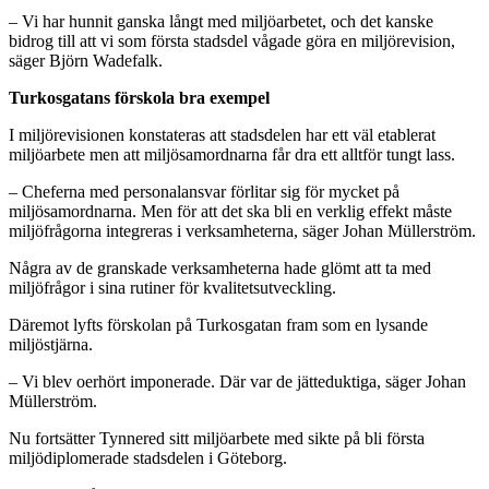
– Vi har hunnit ganska långt med miljöarbetet, och det kanske
bidrog till att vi som första stadsdel vågade göra en miljörevision,
säger Björn Wadefalk.
Turkosgatans förskola bra exempel
I miljörevisionen konstateras att stadsdelen har ett väl etablerat
miljöarbete men att miljösamordnarna får dra ett alltför tungt lass.
– Cheferna med personalansvar förlitar sig för mycket på
miljösamordnarna. Men för att det ska bli en verklig effekt måste
miljöfrågorna integreras i verksamheterna, säger Johan Müllerström.
Några av de granskade verksamheterna hade glömt att ta med
miljöfrågor i sina rutiner för kvalitetsutveckling.
Däremot lyfts förskolan på Turkosgatan fram som en lysande
miljöstjärna.
– Vi blev oerhört imponerade. Där var de jätteduktiga, säger Johan
Müllerström.
Nu fortsätter Tynnered sitt miljöarbete med sikte på bli första
miljödiplomerade stadsdelen i Göteborg.