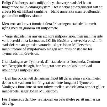
Enligt Göteborgs stads miljöpolicy, ska varje stadsdel ha ett
fungerande miljöledningssystem. Det innebär ett organiserat sätt att
arbeta för ett hållbart samhälle – bland annat ska man regelbundet
genomföra miljörevisioner.
Men trots att kravet funnits i flera år har ingen stadsdel kommit
igång med att granska sitt miljöarbete.
– Varje stadsdel har ansvar att göra miljörevision, men man har inte
varit beredd att ta kostnaden. Därför försöker vi utveckla ett sätt för
stadsdelarna att granska varandra, säger Johan Müllerström,
miljöutredare på miljöförvalt- ningen och revisionsledare för
Tynnereds miljörevision.
Granskningen av Tynnered, där stadsdelarna Torslanda, Centrum
och Bergsjön deltagit, har fungerat som en praktiskt inriktad
utbildning i miljörevision.
– Den har också gett deltagarna input till deras egna verksamheter,
de har sett vad som har fungerat och inte fungerat i Tynnered.
Vanligtvis finns inte så stort utbyte mellan stadsdelarna när det gäller
miljöarbete, säger Johan Müllerström.
För Tynnereds del blev revisionen en bekräftelse på att man är på
rätt väg.