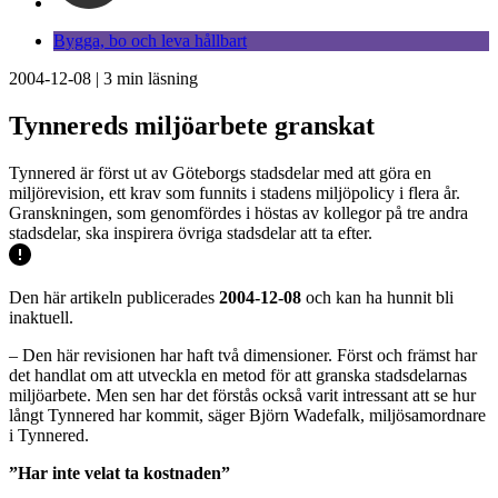
Bygga, bo och leva hållbart
2004-12-08
|
3
min läsning
Tynnereds miljöarbete granskat
Tynnered är först ut av Göteborgs stadsdelar med att göra en
miljörevision, ett krav som funnits i stadens miljöpolicy i flera år.
Granskningen, som genomfördes i höstas av kollegor på tre andra
stadsdelar, ska inspirera övriga stadsdelar att ta efter.
Den här artikeln publicerades
2004-12-08
och kan ha hunnit bli
inaktuell.
– Den här revisionen har haft två dimensioner. Först och främst har
det handlat om att utveckla en metod för att granska stadsdelarnas
miljöarbete. Men sen har det förstås också varit intressant att se hur
långt Tynnered har kommit, säger Björn Wadefalk, miljösamordnare
i Tynnered.
”Har inte velat ta kostnaden”