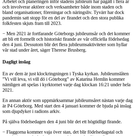
Arbetet och planeringen inför stadens jubileum har pågått i flera år
och involverar aktörer och verksamheter både inom staden och
bland organisationer, föreningar och näringsliv. Tyvärr har dock
pandemin satt stopp för en del av firandet och den stora publika
folkfesten skjuts fram till 2023.
− Men 2021 är fortfarande Göteborgs jubileumsår och det kommer
att bli ett formellt och historiskt firande av vår officiella födelsedag
den 4 juni. Dessutom blir det flera jubileumsaktiviteter som hyllar
vår stad under året, säger Therese Brusberg.
Dagligt inslag
En av dem är just klockringningen i Tyska kyrkan. Jubileumslåten
”Vi vill leva, vi vill dö i Göteborg” av Katarina Hemlin kommer
nämligen att spelas i kyrktornet varje dag klockan 16:21 under hela
2021.
En annan aktör som uppmärksammar jubileumsåret nästan varje dag
är P4 Göteborg. Med start den 4 januari kommer de bjuda på inslag
som djupdyker i radions arkiv.
På själva födelsedagen den 4 juni blir det ett högtidligt firande.
− Flaggorna kommer vaja över stan, det blir födelsedagstal och