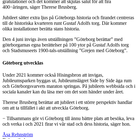
gratulationer och det kommer att skjutas salut för att fira
400−åringen, säger Therese Brusberg.
Jubileet sätter extra ljus på Göteborgs historia och firandet centreras
till de historiska kvarteren runt Gustaf Adolfs torg. Där kommer
olika installationer berätta stans historia.
Den 4 juni invigs även utställningen ”Göteborg berättar” med
göteborgarnas egna berättelser på 100 ytor på Gustaf Adolfs torg
och Stadsmuseets 1900-tals-utställning ”Grejen med Göteborg”.
Göteborg utvecklas
Under 2021 kommer också Hisingsbron att invigas,
Jubileumsparken byggas ut, Jubileumslägret Side by Side äga rum
och Göteborgsvarvets maraton springas. På jubileets webbsida och i
sociala kanaler kan du läsa mer om det som händer under året.
Therese Brusberg berättar att jubileet i ett större perspektiv handlar
om att ta tillfället i akt att utveckla Göteborg.
− Tillsammans gör vi Göteborg till ännu bättre plats att besöka, leva
och verka i och 2021 firar vi vår stad och dess historia, säger hon.
Åsa Rehnström