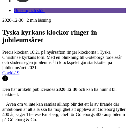
Omsorg och stöd
2020-12-30
|
2
min läsning
Tyska kyrkans klockor ringer in
jubileumsåret
Precis klockan 16:21 på nyårsafton ringer klockorna i Tyska
Christinae kyrkans torn. Med en blinkning till Göteborgs födelseår
och stadens egen jubileumslåt i klockspelet går startskottet på
jubileumsåret 2021.
Covid-19
Den här artikeln publicerades
2020-12-30
och kan ha hunnit bli
inaktuell.
− Även om vi inte kan samlas allihop blir det ett år av firande där
ambitionen är att alla ska ha möjlighet att uppleva att Göteborg fyller
400 år, säger Therese Brusberg, chef för Göteborgs 400-årsjubileum
på Göteborg & Co.