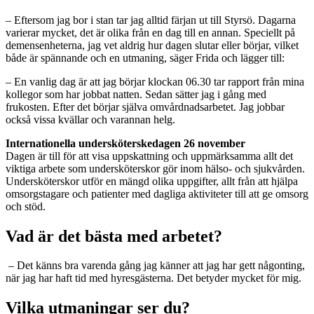
– Eftersom jag bor i stan tar jag alltid färjan ut till Styrsö. Dagarna
varierar mycket, det är olika från en dag till en annan. Speciellt på
demensenheterna, jag vet aldrig hur dagen slutar eller börjar, vilket
både är spännande och en utmaning, säger Frida och lägger till:
– En vanlig dag är att jag börjar klockan 06.30 tar rapport från mina
kollegor som har jobbat natten. Sedan sätter jag i gång med
frukosten. Efter det börjar själva omvårdnadsarbetet. Jag jobbar
också vissa kvällar och varannan helg.
Internationella undersköterskedagen 26 november
Dagen är till för att visa uppskattning och uppmärksamma allt det
viktiga arbete som undersköterskor gör inom hälso- och sjukvården.
Undersköterskor utför en mängd olika uppgifter, allt från att hjälpa
omsorgstagare och patienter med dagliga aktiviteter till att ge omsorg
och stöd.
Vad är det bästa med arbetet?
– Det känns bra varenda gång jag känner att jag har gett någonting,
när jag har haft tid med hyresgästerna. Det betyder mycket för mig.
Vilka utmaningar ser du?