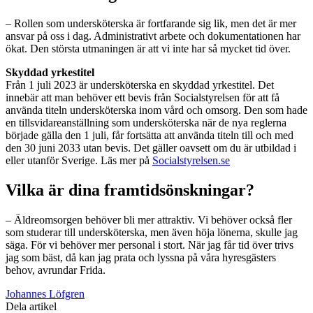
– Rollen som undersköterska är fortfarande sig lik, men det är mer
ansvar på oss i dag. Administrativt arbete och dokumentationen har
ökat. Den största utmaningen är att vi inte har så mycket tid över.
Skyddad yrkestitel
Från 1 juli 2023 är undersköterska en skyddad yrkestitel. Det
innebär att man behöver ett bevis från Socialstyrelsen för att få
använda titeln undersköterska inom vård och omsorg. Den som hade
en tillsvidareanställning som undersköterska när de nya reglerna
började gälla den 1 juli, får fortsätta att använda titeln till och med
den 30 juni 2033 utan bevis. Det gäller oavsett om du är utbildad i
eller utanför Sverige. Läs mer på
Socialstyrelsen.se
Vilka är dina framtidsönskningar?
– Äldreomsorgen behöver bli mer attraktiv. Vi behöver också fler
som studerar till undersköterska, men även höja lönerna, skulle jag
säga. För vi behöver mer personal i stort. När jag får tid över trivs
jag som bäst, då kan jag prata och lyssna på våra hyresgästers
behov, avrundar Frida.
Johannes Löfgren
Dela artikel