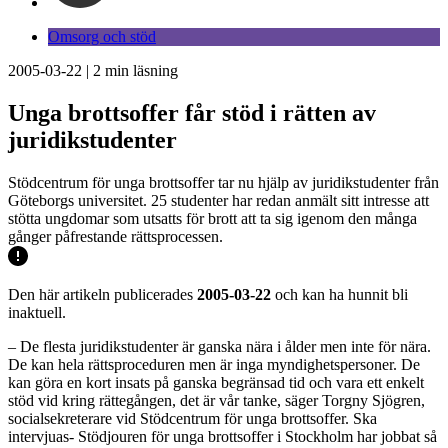
Omsorg och stöd
2005-03-22
|
2
min läsning
Unga brottsoffer får stöd i rätten av
juridikstudenter
Stödcentrum för unga brottsoffer tar nu hjälp av juridikstudenter från
Göteborgs universitet. 25 studenter har redan anmält sitt intresse att
stötta ungdomar som utsatts för brott att ta sig igenom den många
gånger påfrestande rättsprocessen.
Den här artikeln publicerades
2005-03-22
och kan ha hunnit bli
inaktuell.
– De flesta juridikstudenter är ganska nära i ålder men inte för nära.
De kan hela rättsproceduren men är inga myndighetspersoner. De
kan göra en kort insats på ganska begränsad tid och vara ett enkelt
stöd vid kring rättegången, det är vår tanke, säger Torgny Sjögren,
socialsekreterare vid Stödcentrum för unga brottsoffer. Ska
intervjuas- Stödjouren för unga brottsoffer i Stockholm har jobbat så