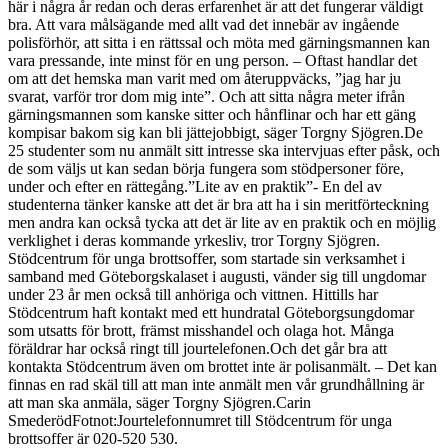
här i några år redan och deras erfarenhet är att det fungerar väldigt
bra. Att vara målsägande med allt vad det innebär av ingående
polisförhör, att sitta i en rättssal och möta med gärningsmannen kan
vara pressande, inte minst för en ung person. – Oftast handlar det
om att det hemska man varit med om återuppväcks, ”jag har ju
svarat, varför tror dom mig inte”. Och att sitta några meter ifrån
gärningsmannen som kanske sitter och hånflinar och har ett gäng
kompisar bakom sig kan bli jättejobbigt, säger Torgny Sjögren.De
25 studenter som nu anmält sitt intresse ska intervjuas efter påsk, och
de som väljs ut kan sedan börja fungera som stödpersoner före,
under och efter en rättegång.”Lite av en praktik”- En del av
studenterna tänker kanske att det är bra att ha i sin meritförteckning
men andra kan också tycka att det är lite av en praktik och en möjlig
verklighet i deras kommande yrkesliv, tror Torgny Sjögren.
Stödcentrum för unga brottsoffer, som startade sin verksamhet i
samband med Göteborgskalaset i augusti, vänder sig till ungdomar
under 23 år men också till anhöriga och vittnen. Hittills har
Stödcentrum haft kontakt med ett hundratal Göteborgsungdomar
som utsatts för brott, främst misshandel och olaga hot. Många
föräldrar har också ringt till jourtelefonen.Och det går bra att
kontakta Stödcentrum även om brottet inte är polisanmält. – Det kan
finnas en rad skäl till att man inte anmält men vår grundhållning är
att man ska anmäla, säger Torgny Sjögren.Carin
SmederödFotnot:Jourtelefonnumret till Stödcentrum för unga
brottsoffer är 020-520 530.