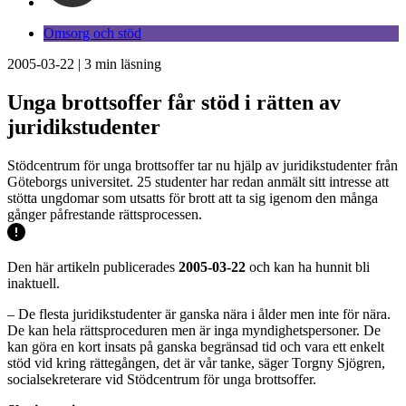
Omsorg och stöd
2005-03-22
|
3
min läsning
Unga brottsoffer får stöd i rätten av
juridikstudenter
Stödcentrum för unga brottsoffer tar nu hjälp av juridikstudenter från
Göteborgs universitet. 25 studenter har redan anmält sitt intresse att
stötta ungdomar som utsatts för brott att ta sig igenom den många
gånger påfrestande rättsprocessen.
Den här artikeln publicerades
2005-03-22
och kan ha hunnit bli
inaktuell.
– De flesta juridikstudenter är ganska nära i ålder men inte för nära.
De kan hela rättsproceduren men är inga myndighetspersoner. De
kan göra en kort insats på ganska begränsad tid och vara ett enkelt
stöd vid kring rättegången, det är vår tanke, säger Torgny Sjögren,
socialsekreterare vid Stödcentrum för unga brottsoffer.