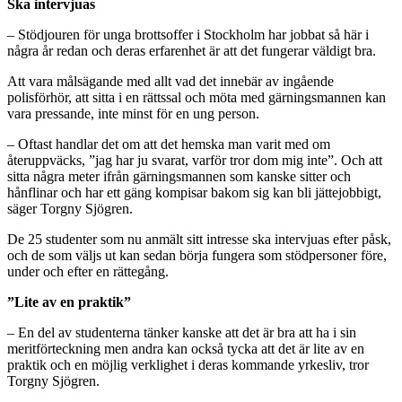
Ska intervjuas
– Stödjouren för unga brottsoffer i Stockholm har jobbat så här i
några år redan och deras erfarenhet är att det fungerar väldigt bra.
Att vara målsägande med allt vad det innebär av ingående
polisförhör, att sitta i en rättssal och möta med gärningsmannen kan
vara pressande, inte minst för en ung person.
– Oftast handlar det om att det hemska man varit med om
återuppväcks, ”jag har ju svarat, varför tror dom mig inte”. Och att
sitta några meter ifrån gärningsmannen som kanske sitter och
hånflinar och har ett gäng kompisar bakom sig kan bli jättejobbigt,
säger Torgny Sjögren.
De 25 studenter som nu anmält sitt intresse ska intervjuas efter påsk,
och de som väljs ut kan sedan börja fungera som stödpersoner före,
under och efter en rättegång.
”Lite av en praktik”
– En del av studenterna tänker kanske att det är bra att ha i sin
meritförteckning men andra kan också tycka att det är lite av en
praktik och en möjlig verklighet i deras kommande yrkesliv, tror
Torgny Sjögren.