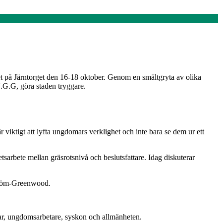
het på Järntorget den 16-18 oktober. Genom en smältgryta av olika
.G.G, göra staden tryggare.
r viktigt att lyfta ungdomars verklighet och inte bara se dem ur ett
arbete mellan gräsrotsnivå och beslutsfattare. Idag diskuterar
ström-Greenwood.
drar, ungdomsarbetare, syskon och allmänheten.