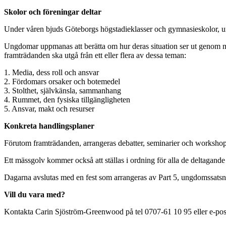
Skolor och föreningar deltar
Under våren bjuds Göteborgs högstadieklasser och gymnasieskolor, un
Ungdomar uppmanas att berätta om hur deras situation ser ut genom musik
framträdanden ska utgå från ett eller flera av dessa teman:
1. Media, dess roll och ansvar
2. Fördomars orsaker och botemedel
3. Stolthet, självkänsla, sammanhang
4. Rummet, den fysiska tillgängligheten
5. Ansvar, makt och resurser
Konkreta handlingsplaner
Förutom framträdanden, arrangeras debatter, seminarier och workshops
Ett mässgolv kommer också att ställas i ordning för alla de deltagande
Dagarna avslutas med en fest som arrangeras av Part 5, ungdomssat
Vill du vara med?
Kontakta Carin Sjöström-Greenwood på tel 0707-61 10 95 eller e-pos