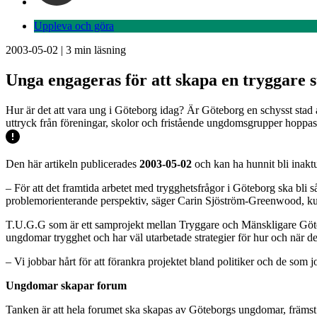
Uppleva och göra
2003-05-02
|
3
min läsning
Unga engageras för att skapa en tryggare 
Hur är det att vara ung i Göteborg idag? Är Göteborg en schysst stad 
uttryck från föreningar, skolor och fristående ungdomsgrupper hoppa
Den här artikeln publicerades
2003-05-02
och kan ha hunnit bli inaktu
– För att det framtida arbetet med trygghetsfrågor i Göteborg ska bli s
problemorienterande perspektiv, säger Carin Sjöström-Greenwood, k
T.U.G.G som är ett samprojekt mellan Tryggare och Mänskligare Götebo
ungdomar trygghet och har väl utarbetade strategier för hur och när de 
– Vi jobbar hårt för att förankra projektet bland politiker och de s
Ungdomar skapar forum
Tanken är att hela forumet ska skapas av Göteborgs ungdomar, främst i 