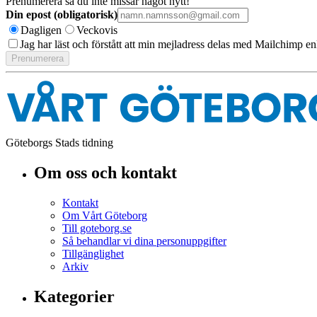
Prenumerera så du inte missar något nytt!
Din epost (obligatorisk)
Dagligen
Veckovis
Jag har läst och förstått att min mejladress delas med Mailchimp en
Göteborgs Stads tidning
Om oss och kontakt
Kontakt
Om Vårt Göteborg
Till goteborg.se
Så behandlar vi dina personuppgifter
Tillgänglighet
Arkiv
Kategorier