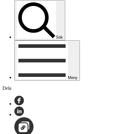
Sök
Meny
Dela