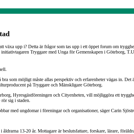
stad
att växa upp i? Detta är frågor som tas upp i ett öppet forum om trygg
s initiativtagaren Tryggare med Unga för Gemenskapen i Göteborg, T.U
ell.
å bra som möjligt måste allas perspektiv och erfarenheter vägas in. Det ä
ulturproducent på Tryggare och Mänskligare Göteborg.
rg, Hyresgästföreningen och Cityenheten, vill möjliggöra ett trygghets
rör sig i staden.
om jobbar med ungdomar i föreningar och organisationer, säger Carin Sjö
åldrarna 13-20 år. Mottagare är beslutsfattare, forskare, lärare, föräl