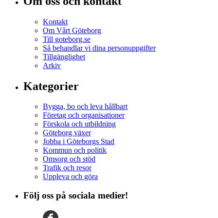
Om oss och kontakt
Kontakt
Om Vårt Göteborg
Till goteborg.se
Så behandlar vi dina personuppgifter
Tillgänglighet
Arkiv
Kategorier
Bygga, bo och leva hållbart
Företag och organisationer
Förskola och utbildning
Göteborg växer
Jobba i Göteborgs Stad
Kommun och politik
Omsorg och stöd
Trafik och resor
Uppleva och göra
Följ oss på sociala medier!