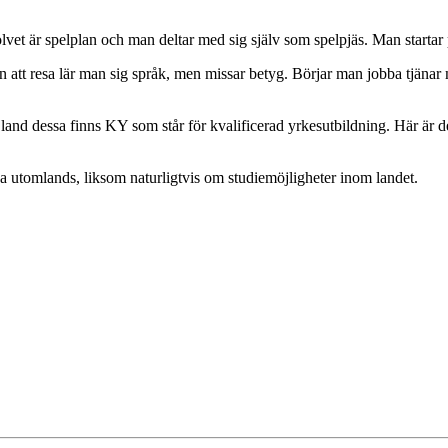
et är spelplan och man deltar med sig själv som spelpjäs. Man startar 
n att resa lär man sig språk, men missar betyg. Börjar man jobba tjänar
 Bland dessa finns KY som står för kvalificerad yrkesutbildning. Här är 
a utomlands, liksom naturligtvis om studiemöjligheter inom landet.