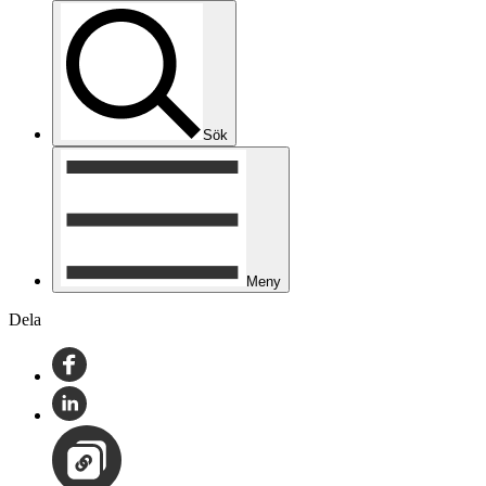
Sök
Meny
Dela