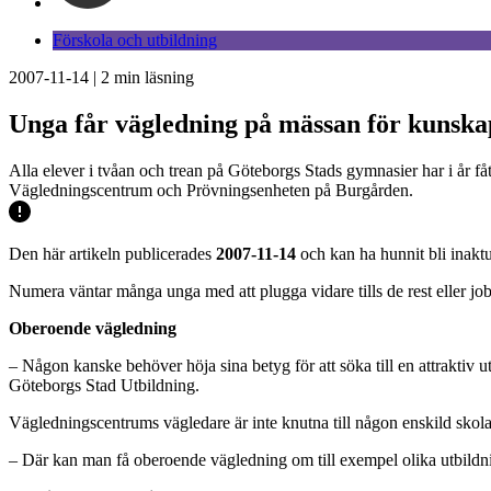
Förskola och utbildning
2007-11-14
|
2
min läsning
Unga får vägledning på mässan för kunska
Alla elever i tvåan och trean på Göteborgs Stads gymnasier har i år 
Vägledningscentrum och Prövningsenheten på Burgården.
Den här artikeln publicerades
2007-11-14
och kan ha hunnit bli inaktu
Numera väntar många unga med att plugga vidare tills de rest eller jobb
Oberoende vägledning
– Någon kanske behöver höja sina betyg för att söka till en attraktiv 
Göteborgs Stad Utbildning.
Vägledningscentrums vägledare är inte knutna till någon enskild skola o
– Där kan man få oberoende vägledning om till exempel olika utbildni