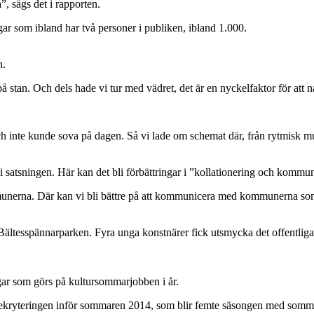
, sägs det i rapporten.
ar som ibland har två personer i publiken, ibland 1.000.
n.
e på stan. Och dels hade vi tur med vädret, det är en nyckelfaktor för att
ch inte kunde sova på dagen. Så vi lade om schemat där, från rytmisk mu
tsningen. Här kan det bli förbättringar i ”kollationering och kommuni
nskommunerna. Där kan vi bli bättre på att kommunicera med kommunerna 
 Bältesspännarparken. Fyra unga konstnärer fick utsmycka det offentl
ingar som görs på kultursommarjobben i år.
ar rekryteringen inför sommaren 2014, som blir femte säsongen med somm