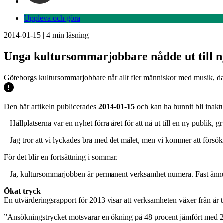
Uppleva och göra
2014-01-15
|
4
min läsning
Unga kultursommarjobbare nådde ut till n
Göteborgs kultursommarjobbare når allt fler människor med musik, da
Den här artikeln publicerades
2014-01-15
och kan ha hunnit bli inaktu
– Hållplatserna var en nyhet förra året för att nå ut till en ny publik
– Jag tror att vi lyckades bra med det målet, men vi kommer att försö
För det blir en fortsättning i sommar.
– Ja, kultursommarjobben är permanent verksamhet numera. Fast ännu ä
Ökat tryck
En utvärderingsrapport för 2013 visar att verksamheten växer från år t
”Ansökningstrycket motsvarar en ökning på 48 procent jämfört med 20