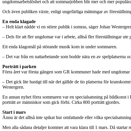
ungdomsarbetslöshet och att sommarjobben blir mer och mer populära”
Och även publiken växte, enligt ungefärliga mätningar av föreställning
En enda klagade
– Helt klart nådde vi en större publik i somras, säger Johan Westergre
– Dels för att fler ungdomar var i arbete, alltså fler föreställningar ut
Ett enda klagomål på störande musik kom in under sommaren.
– Det var från en nattarbetande som bodde nära en av spelplatserna o
Porträtt i parken
Förra året var första gången som GR kommuner hade med ungdomar i sa
– Det gick lite hastigt till när det gällde de tio platserna för kra
Westergren.
En annan nyhet förra sommaren var en specialsatsning på bildkonst i
porträtt av människor som gick förbi. Cirka 800 porträtt gjordes.
Start i mars
Ännu är det alltså inte spikat hur omfattande eller vilka specialsatsn
Men alla sådana detaljer kommer att vara klara till 1 mars. Då start