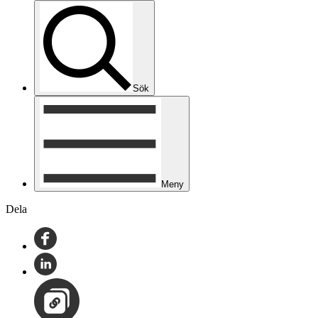
Sök
Meny
Dela