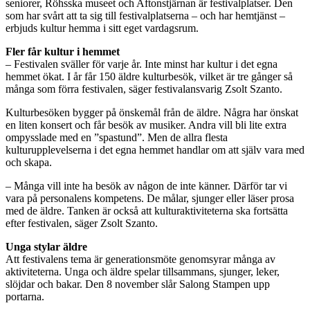
seniorer, Röhsska museet och Aftonstjärnan är festivalplatser. Den
som har svårt att ta sig till festivalplatserna – och har hemtjänst –
erbjuds kultur hemma i sitt eget vardagsrum.
Fler får kultur i hemmet
– Festivalen sväller för varje år. Inte minst har kultur i det egna
hemmet ökat. I år får 150 äldre kulturbesök, vilket är tre gånger så
många som förra festivalen, säger festivalansvarig Zsolt Szanto.
Kulturbesöken bygger på önskemål från de äldre. Några har önskat
en liten konsert och får besök av musiker. Andra vill bli lite extra
ompysslade med en ”spastund”. Men de allra flesta
kulturupplevelserna i det egna hemmet handlar om att själv vara med
och skapa.
– Många vill inte ha besök av någon de inte känner. Därför tar vi
vara på personalens kompetens. De målar, sjunger eller läser prosa
med de äldre. Tanken är också att kulturaktiviteterna ska fortsätta
efter festivalen, säger Zsolt Szanto.
Unga stylar äldre
Att festivalens tema är generationsmöte genomsyrar många av
aktiviteterna. Unga och äldre spelar tillsammans, sjunger, leker,
slöjdar och bakar. Den 8 november slår Salong Stampen upp
portarna.