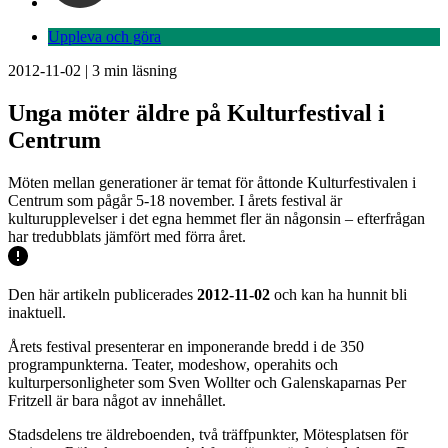
Uppleva och göra
2012-11-02
|
3
min läsning
Unga möter äldre på Kulturfestival i
Centrum
Möten mellan generationer är temat för åttonde Kulturfestivalen i
Centrum som pågår 5-18 november. I årets festival är
kulturupplevelser i det egna hemmet fler än någonsin – efterfrågan
har tredubblats jämfört med förra året.
Den här artikeln publicerades
2012-11-02
och kan ha hunnit bli
inaktuell.
Årets festival presenterar en imponerande bredd i de 350
programpunkterna. Teater, modeshow, operahits och
kulturpersonligheter som Sven Wollter och Galenskaparnas Per
Fritzell är bara något av innehållet.
Stadsdelens tre äldreboenden, två träffpunkter, Mötesplatsen för