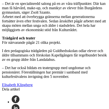
– Det är en specialinredd salong på en av våra träffpunkter. Där kan
man få hårvård, make-up, och manikyr av elever från Burgårdens
gymnasium, säger Zsolt Szanto.
Arbetet med att överbrygga gränserna mellan generationerna
fortsätter även efter festivalen. Sedan årsskiftet pågår arbetet med att
skapa möten mellan unga och äldre i stadsdelen. Det hela har
möjliggjorts av ekonomiskt stöd från Kulturrådet.
Trädgård och teater
För närvarande pågår 21 olika projekt.
I den pedagogiska trädgården på Guldhedsskolan odlar elever och
äldre tillsammans och förskolan Kapellgången får regelbundet besök
av en grupp äldre från Landalahus.
– Det har också bildats en teatergrupp med ungdomar och
pensionärer. Föreställningen har premiär i samband med
kulturfestivalens invigning den 5 november.
Elisabeth Klingberg
Dela artikel